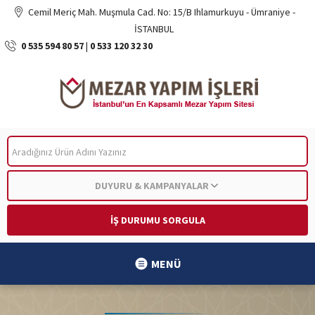
Cemil Meriç Mah. Muşmula Cad. No: 15/B Ihlamurkuyu - Ümraniye -
İSTANBUL
0 535 594 80 57
|
0 533 120 32 30
ARA
DUYURU & KAMPANYALAR
İŞ DURUMU SORGULA
MENÜ