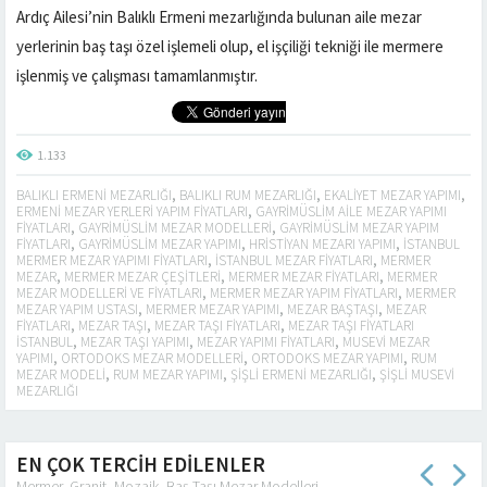
Ardıç Ailesi’nin Balıklı Ermeni mezarlığında bulunan aile mezar
yerlerinin baş taşı özel işlemeli olup, el işçiliği tekniği ile mermere
işlenmiş ve çalışması tamamlanmıştır.
1.133
BALIKLI ERMENI MEZARLIĞI
,
BALIKLI RUM MEZARLIĞI
,
EKALIYET MEZAR YAPIMI
,
ERMENI MEZAR YERLERI YAPIM FIYATLARI
,
GAYRIMÜSLIM AILE MEZAR YAPIMI
FIYATLARI
,
GAYRIMÜSLIM MEZAR MODELLERI
,
GAYRIMÜSLIM MEZAR YAPIM
FIYATLARI
,
GAYRIMÜSLIM MEZAR YAPIMI
,
HRISTIYAN MEZARI YAPIMI
,
ISTANBUL
MERMER MEZAR YAPIMI FIYATLARI
,
İSTANBUL MEZAR FIYATLARI
,
MERMER
MEZAR
,
MERMER MEZAR ÇEŞITLERI
,
MERMER MEZAR FIYATLARI
,
MERMER
MEZAR MODELLERI VE FIYATLARI
,
MERMER MEZAR YAPIM FIYATLARI
,
MERMER
MEZAR YAPIM USTASI
,
MERMER MEZAR YAPIMI
,
MEZAR BAŞTAŞI
,
MEZAR
FIYATLARI
,
MEZAR TAŞI
,
MEZAR TAŞI FIYATLARI
,
MEZAR TAŞI FIYATLARI
İSTANBUL
,
MEZAR TAŞI YAPIMI
,
MEZAR YAPIMI FIYATLARI
,
MUSEVI MEZAR
YAPIMI
,
ORTODOKS MEZAR MODELLERI
,
ORTODOKS MEZAR YAPIMI
,
RUM
MEZAR MODELI
,
RUM MEZAR YAPIMI
,
ŞIŞLI ERMENI MEZARLIĞI
,
ŞIŞLI MUSEVI
MEZARLIĞI
EN ÇOK TERCİH EDİLENLER
Mermer, Granit, Mozaik, Baş Taşı Mezar Modelleri