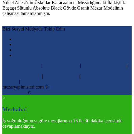
Yücel Ailesi’nin Üsküdar Karacaahmet Mezarlığındaki İki kişilik
Baştaşı Sütunlu Absolute Black Gövde Granit Mezar Modelinin
çalışması tamamlanmıştır.
Bizi Sosyal Medyada Takip Edin
Ucuz Mezar Yapımı
|
Mezar Yapım İşleri
|
Mezar Yapımı Fiyatları
|
Mezar Baş taşı Fiyatı
Mezar Taşına Resim
|
Ucuz Mezar İşleri
|
İstanbul Mezar Yapım
Fiyatları
|
Mezar Taşı Fiyatları
mezaryapimisleri.com ® |
Nizamoğulları Mermer & Granit
Kuruluşudur
©
×
Merhaba!
İş yoğunluğumuza göre mesajlarınızı 15 ile 30 dakika içerisinde
cevaplamaktayız.