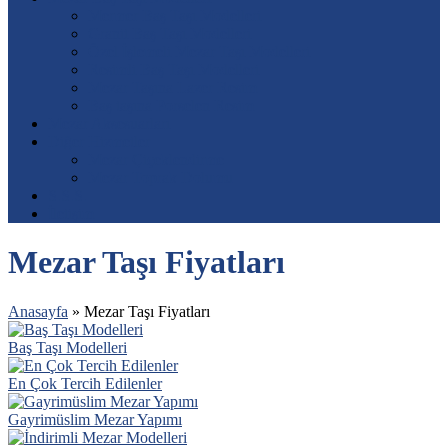
Mermer Baş Taşı Modelleri
Granit Baş Taşı Modelleri
Özel İşlemeli Mezar Taşı Modelleri
Resimli Baş Taşı Modelleri
Mezar Taşına Lazer Resim
Baş taşına Porselen Resim
Mezar Aksesuarları
Diğer Hizmetler
Mezar Çiçeklendirme
Mezar Toprak Dolumu
S.S.S.
İletişim
Mezar Taşı Fiyatları
Anasayfa
»
Mezar Taşı Fiyatları
Baş Taşı Modelleri
En Çok Tercih Edilenler
Gayrimüslim Mezar Yapımı