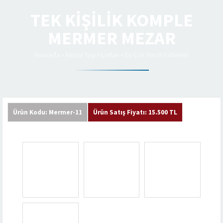
TEK KIŞILIK KOMPLE
MERMER MEZAR
Anasayfa
»
Mezar Taşı Fiyatları
»
En Çok Tercih Edilenler
Ürün Kodu: Mermer-11
Ürün Satış Fiyatı: 15.500 TL