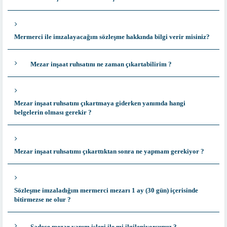
Mermerci ile imzalayacağım sözleşme hakkında bilgi verir misiniz?
Mezar inşaat ruhsatını ne zaman çıkartabilirim ?
Mezar inşaat ruhsatını çıkartmaya giderken yanımda hangi
belgelerin olması gerekir ?
Mezar inşaat ruhsatımı çıkarttıktan sonra ne yapmam gerekiyor ?
Sözleşme imzaladığım mermerci mezarı 1 ay (30 gün) içerisinde
bitirmezse ne olur ?
Sadece mezar yapım işleri ile mi ilgileniyorsunuz ?