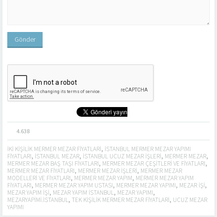
4.638
IKI KIŞILIK MERMER MEZAR FIYATLARI
,
ISTANBUL MERMER MEZAR YAPIMI
FIYATLARI
,
ISTANBUL MEZAR
,
ISTANBUL UCUZ MEZAR IŞLERI
,
MERMER MEZAR
,
MERMER MEZAR BAŞ TAŞI FIYATLARI
,
MERMER MEZAR ÇEŞITLERI VE FIYATLARI
,
MERMER MEZAR FIYATLARI
,
MERMER MEZAR IŞLERI
,
MERMER MEZAR
MODELLERI VE FIYATLARI
,
MERMER MEZAR YAPIM
,
MERMER MEZAR YAPIM
FIYATLARI
,
MERMER MEZAR YAPIM USTASI
,
MERMER MEZAR YAPIMI
,
MEZAR IŞI
,
MEZAR YAPIM IŞI
,
MEZAR YAPIM ISTANBUL
,
MEZAR YAPIMI
,
MEZARYAPIMI.ISTANBUL
,
TEK KIŞILIK MERMER MEZAR FIYATLARI
,
UCUZ MEZAR
YAPIMI