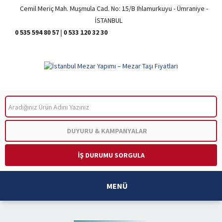
Cemil Meriç Mah. Muşmula Cad. No: 15/B Ihlamurkuyu - Ümraniye -
İSTANBUL
0 535 594 80 57
|
0 533 120 32 30
ARA
DUYURU & KAMPANYALAR
İŞ DURUMU SORGULA
MENÜ