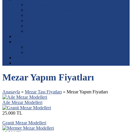
Mermer Baş Taşı Modelleri
Granit Baş Taşı Modelleri
Özel İşlemeli Mezar Taşı Modelleri
Resimli Baş Taşı Modelleri
Mezar Taşına Lazer Resim
Baş taşına Porselen Resim
Mezar Aksesuarları
Diğer Hizmetler
Mezar Çiçeklendirme
Mezar Toprak Dolumu
S.S.S.
İletişim
Mezar Yapım Fiyatları
Anasayfa
»
Mezar Taşı Fiyatları
»
Mezar Yapım Fiyatları
Aile Mezar Modelleri
25.000 TL
Granit Mezar Modelleri