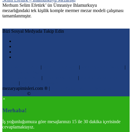
Merhum Selim Efetürk’ ün Ümraniye Ihlamurkuyu
mezarlığındaki tek kişilik komple mermer mezar modeli çalışması
tamamlanmıştır.
Bizi Sosyal Medyada Takip Edin
Ucuz Mezar Yapımı
|
Mezar Yapım İşleri
|
Mezar Yapımı Fiyatları
|
Mezar Baş taşı Fiyatı
Mezar Taşına Resim
|
Ucuz Mezar İşleri
|
İstanbul Mezar Yapım
Fiyatları
|
Mezar Taşı Fiyatları
mezaryapimisleri.com ® |
Nizamoğulları Mermer & Granit
Kuruluşudur
©
×
Merhaba!
İş yoğunluğumuza göre mesajlarınızı 15 ile 30 dakika içerisinde
cevaplamaktayız.