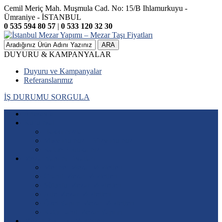
Cemil Meriç Mah. Muşmula Cad. No: 15/B Ihlamurkuyu -
Ümraniye - İSTANBUL
0 535 594 80 57
|
0 533 120 32 30
ARA
DUYURU & KAMPANYALAR
Duyuru ve Kampanyalar
Referanslarımız
İŞ DURUMU SORGULA
Anasayfa
Kurumsal
Hakkımızda
Misyonumuz – Vizyonumuz
Kalite Politikamız
Mezar Yapımı Fiyatları
Mermer Mezar Modelleri
Granit Mezar Modelleri
Sütunlu Mezar Modelleri
Aile Mezar Modelleri
Özel Yapım Mezar Modelleri
Katlı Lahit Mezar Yapımı
Mezar Baş Taşı Modelleri