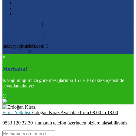
Ucuz Mezar Yapımı
|
Mezar Yapım İşleri
|
Mezar Yapımı Fiyatları
|
Mezar Baş taşı Fiyatı
Mezar Taşına Resim
|
Ucuz Mezar İşleri
|
İstanbul Mezar Yapım
Fiyatları
|
Mezar Taşı Fiyatları
mezaryapimisleri.com ® |
Nizamoğulları Mermer & Granit
Kuruluşudur
©
×
Merhaba!
İş yoğunluğumuza göre mesajlarınızı 15 ile 30 dakika içerisinde
cevaplamaktayız.
%
%
Firma Yetkilisi
Erdoğan Kiraz
Available from
08:00
to
18:00
0533 120 32 30
numaralı telefon üzerinden bizlere ulaşabilirsiniz.