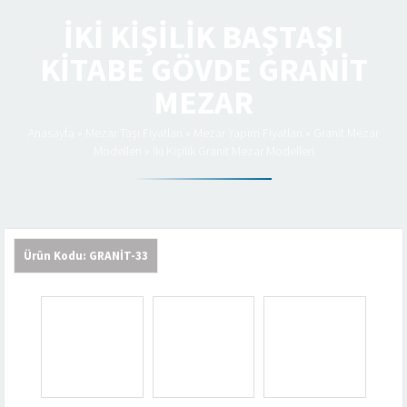
İKI KIŞILIK BAŞTAŞI
KITABE GÖVDE GRANIT
MEZAR
Anasayfa
»
Mezar Taşı Fiyatları
»
Mezar Yapım Fiyatları
»
Granit Mezar
Modelleri
»
İki Kişilik Granit Mezar Modelleri
Ürün Kodu: GRANİT-33