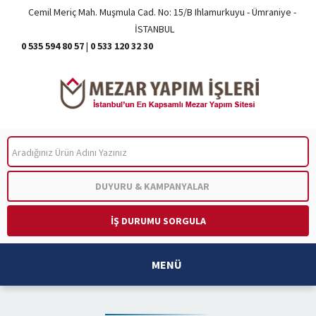
Cemil Meriç Mah. Muşmula Cad. No: 15/B Ihlamurkuyu - Ümraniye -
İSTANBUL
0 535 594 80 57
|
0 533 120 32 30
ARA
DUYURU & KAMPANYALAR
İŞ DURUMU SORGULA
MENÜ