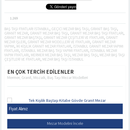
1.269
BAŞ TAŞI FIYATLARI ISTANBUL
,
GEÇICI MEZAR BAŞ TAŞI
,
GRANIT BAŞ TAŞI
,
GRANIT MEZAR
,
GRANIT MEZAR BAŞ TAŞI
,
GRANIT MEZAR BAŞ TAŞI FIYATLARI
,
GRANIT MEZAR BAŞTAŞI
,
GRANIT MEZAR ÇEŞITLERI VE FIYATLARI
,
GRANIT
MEZAR IŞLERI
,
GRANIT MEZAR MODELLERI VE FIYATLARI
,
GRANIT MEZAR
YAPIMI
,
IKI KIŞILIK GRANIT MEZAR FIYATLARI
,
ISTANBUL GRANIT MEZAR YAPIMI
FIYATLARI
,
ISTANBUL MEZAR BAŞ TAŞI YAPIMI FIYATLARI
,
ISTANBUL MEZAR
YAPIM FIYATLARI
,
MERMER MEZAR BAŞ TAŞI
,
MEZAR BAŞ TAŞI
,
MEZAR BAŞ TAŞI
ÇEŞITLERI VE FIYATLARI
,
MEZAR BAŞ TAŞI ISTANBUL
EN ÇOK TERCİH EDİLENLER
Mermer, Granit, Mozaik, Baş Taşı Mezar Modelleri
Fiyat Alınız
TEK KIŞILIK BAŞTAŞI KITABE GÖVDE GRANIT MEZAR
Mezar Modelini İncele