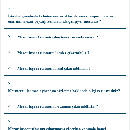
İstanbul genelinde ki bütün mezarlıklar da mezar yapımı, mezar
onarımı, mezar peyzajı konularında çalışıyor musunuz ?
Mezar inşaat ruhsatı çıkartmak zorunda mıyım ?
Mezar inşaat ruhsatını kimler çıkartabilir ?
Mezar inşaat ruhsatını nasıl çıkartabilirim ?
Mermerci ile imzalayacağım sözleşme hakkında bilgi verir misiniz?
Mezar inşaat ruhsatını ne zaman çıkartabilirim ?
Mezar inşaat ruhsatını çıkartmaya giderken yanımda hangi