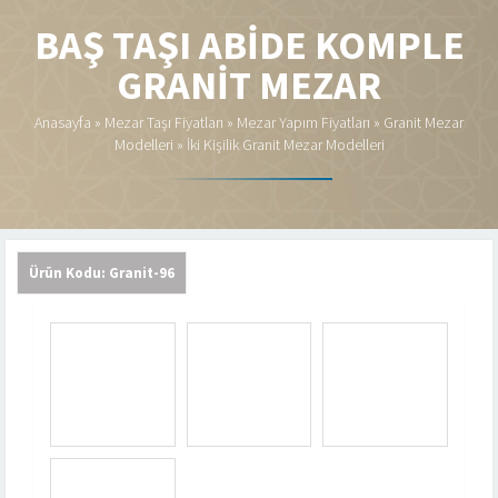
BAŞ TAŞI ABIDE KOMPLE
GRANIT MEZAR
Anasayfa
»
Mezar Taşı Fiyatları
»
Mezar Yapım Fiyatları
»
Granit Mezar
Modelleri
»
İki Kişilik Granit Mezar Modelleri
Ürün Kodu: Granit-96