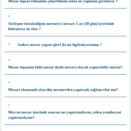
Mezar inşaat ruhsatımı çıkarttıktan sonra ne yapmam gerekiyor ?
Sözleşme imzaladığım mermerci mezarı 1 ay (30 gün) içerisinde
bitirmezse ne olur ?
Sadece mezar yapım işleri ile mi ilgileniyorsunuz ?
Mezar inşaatını lahit mezar (katlı mezar) olarak yaptırabilir miyim?
Mezarı ekonomik olan düz mermerden yaptırsak sağlam olur mu?
Mevcut mezar üzerinde onarım mı yaptırmalıyım, yoksa yeniden mi
yaptırmalıyım?