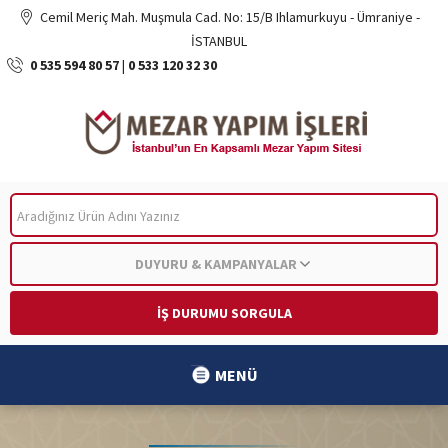
Cemil Meriç Mah. Muşmula Cad. No: 15/B Ihlamurkuyu - Ümraniye -
İSTANBUL
0 535 594 80 57
|
0 533 120 32 30
ARA
DUYURU & KAMPANYALAR
İŞ DURUMU SORGULA
MENÜ