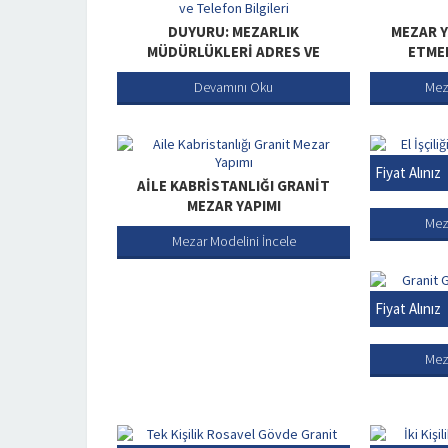
DUYURU: MEZARLIK
MEZAR Y
MÜDÜRLÜKLERI ADRES VE
ETMEN
TELEFON BILGILERI
Devamını Oku
Mez
EL İŞÇIL
Fiyat Alınız
AILE KABRISTANLIĞI GRANIT
MEZAR YAPIMI
Mez
Mezar Modelini İncele
GRANIT
Fiyat Alınız
Mez