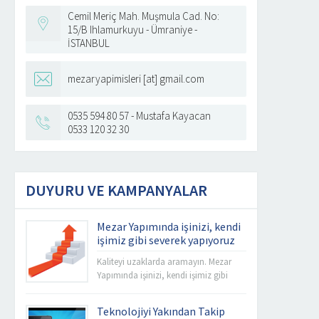
Cemil Meriç Mah. Muşmula Cad. No:
15/B Ihlamurkuyu - Ümraniye -
İSTANBUL
mezaryapimisleri [at] gmail.com
0535 594 80 57 - Mustafa Kayacan
0533 120 32 30
DUYURU VE KAMPANYALAR
Mezar Yapımında işinizi, kendi
işimiz gibi severek yapıyoruz
Kaliteyi uzaklarda aramayın. Mezar
Yapımında işinizi, kendi işimiz gibi
severek yapıyoruz. Firmamız Misyon ve
Vizyonu esas alarak sabit fiyat
Teknolojiyi Yakından Takip
politikası anlayışı ile İstanbul’un tüm