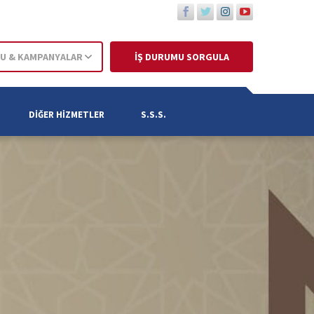
U & KAMPANYALAR
İŞ DURUMU SORGULA
DIĞER HIZMETLER
S.S.S.