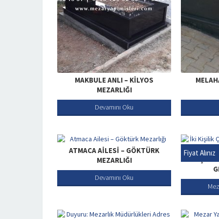
MAKBULE ANLI – KILYOS
MELAHA
MEZARLIĞI
Devamını Oku
ATMACA AILESI – GÖKTÜRK
Fiyat Alınız
İKI KIŞILI
MEZARLIĞI
G
Devamını Oku
Mez