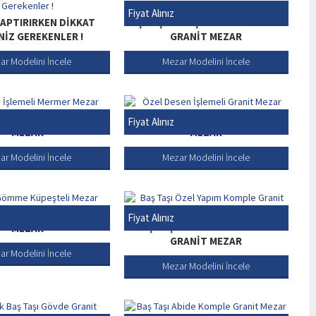
Fiyat Alınız
APTIRIRKEN DIKKAT
BAŞ TAŞI KÜPEŞTESI 6 CM KOMPLE
IZ GEREKENLER !
GRANIT MEZAR
ar Modelini İncele
Mezar Modelini İncele
IĞI İŞLEMELI MERMER
ÖZEL DESEN İŞLEMELI GRANIT
Fiyat Alınız
MEZAR
MEZAR
ar Modelini İncele
Mezar Modelini İncele
 GÖMME KÜPEŞTELI
Fiyat Alınız
BAŞ TAŞI ÖZEL YAPIM KOMPLE
MEZAR
GRANIT MEZAR
ar Modelini İncele
Mezar Modelini İncele