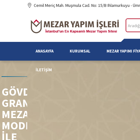
Cemil Meriç Mah. Muşmula Cad. No: 15/B Ihlamurkuyu - Üm
ANASAYFA
KURUMSAL
MEZAR YAPIMI FIY
İLETIŞIM
GÖVDE
GRANIT
MEZAR
MODELLERI
ILE