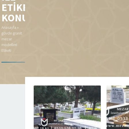
ETIKETLENEN
KONULAR
Anasayfa
»
gövde granit
mezar
modelleri
Etiketi