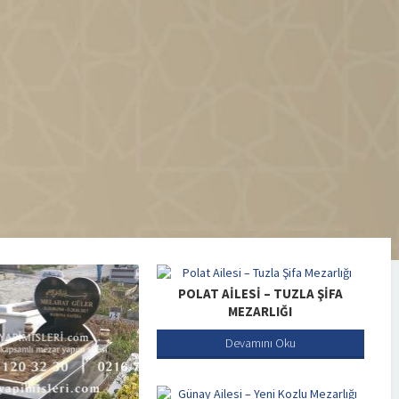
POLAT AILESI – TUZLA ŞIFA
MEZARLIĞI
Devamını Oku