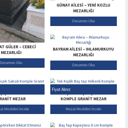
GÜNAY AILESI – YENI KOZLU
MEZARLIĞI
Devamını Oku
T GÜLER – CEBECI
BAYRAM AILESI – IHLAMURKUYU
MEZARLIĞI
MEZARLIĞI
Devamını Oku
Devamını Oku
Fiyat Alınız
K ÇIÇEK SAKSILI KOMPLE
TEK KIŞILIK BAŞ TAŞI YELKENLI
RANIT MEZAR
KOMPLE GRANIT MEZAR
ar Modelini İncele
Mezar Modelini İncele