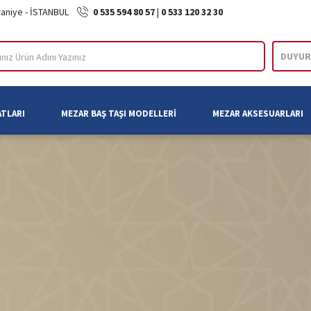
raniye - İSTANBUL
0 535 594 80 57
|
0 533 120 32 30
DUYUR
ARA
ATLARI
MEZAR BAŞ TAŞI MODELLERI
MEZAR AKSESUARLARI