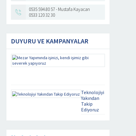
0535 594 80 57 - Mustafa Kayacan
0533 120 32 30
DUYURU VE KAMPANYALAR
Mezar
Yapımında
işinizi,
kendi
ACAR AILESI –
AHMET ÇELEBI –
ATILA DEMIREL –
işimiz
YAYALAR
IHLAMURKUYU
IHLAMURKUYU
gibi
MEZARLIĞI
MEZARLIĞI
MEZARLIĞI
severek
Devamını Oku
Devamını Oku
Devamını Oku
Teknolojiyi
yapıyoruz
Yakından
Takip
Kaliteyi
Ediyoruz
uzaklarda
aramayın.
mezar yapim
Mezar
isleri . com
Yapımında
üzerinde ki
işinizi,