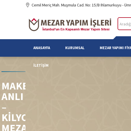
Cemil Meriç Mah. Muşmula Cad. No: 15/B Ihlamurkuyu - Üm
ANASAYFA
KURUMSAL
MEZAR YAPIMI FIY
İLETIŞIM
MAKBULE
ANLI
–
KILYOS
MEZARLIĞI