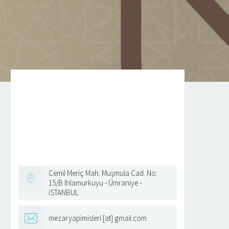
Cemil Meriç Mah. Muşmula Cad. No:
15/B Ihlamurkuyu - Ümraniye -
İSTANBUL
mezaryapimisleri [at] gmail.com