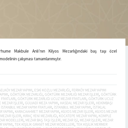
rhume Makbule Anlı’nın Kilyos Mezarlığındaki baş taşı özel
modelinin çalışması tamamlanmıştır.
ELKÖY MEZAR YAPIMI
,
ESKI KOZLU MEZARLIĞI
,
FERIKÖY MEZAR YAPIMI
APIMI
,
GÖKTÜRK MEZARLIĞI
,
GÖKTÜRK MEZARLIĞI MEZAR IŞLERI
,
GÖKTÜRK
FIYATLARI
,
GÖKTÜRK MEZARLIĞI UCUZ MEZAR FIYATLARI
,
GÖKTÜRK UCUZ
 MEZAR IŞLERI
,
GÜLVADI MEZA YAPIMI
,
HASDAL MEZAR IŞLERI
,
HEKIMBAŞI
,
ISTANBUL MEZAR YAPIM FIYATLARI
,
ISTANBUL MEZAR YAPIMI
,
ISTIKLAL
R YAPIMI
,
KARACAAHMET MEZAR YAPIM
,
KILYOS MEZAR IŞLERI
,
KILYOS MEZAR
 MEZAR IŞLERI
,
KIRAÇ YENI MEZARLIĞI
,
KOCATEPE MEZAR YAPIM
,
KOMPLE
AR MODELLERI
,
MEZAR BAŞ TAŞI IŞLERI
,
MEZAR IŞI
,
MEZAR İŞLERI
,
MEZAR
 YAPIMI
,
TEK KIŞILIK GRANIT MEZAR MODELLERI
,
TEK KIŞILIK MERMER