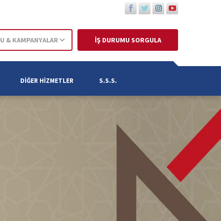
U & KAMPANYALAR
İŞ DURUMU SORGULA
DIĞER HIZMETLER
S.S.S.