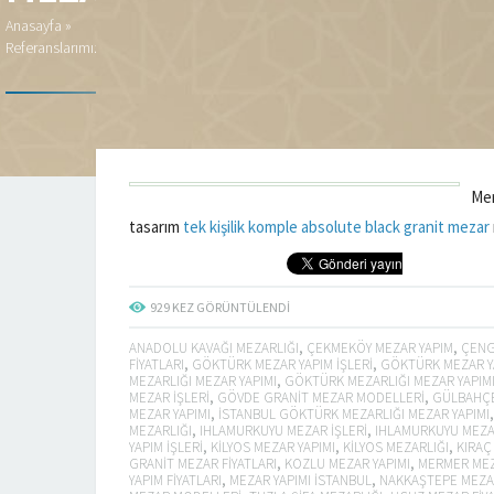
Anasayfa
»
Referanslarımız
Me
tasarım
tek kişilik komple absolute black granit mezar
929
KEZ GÖRÜNTÜLENDI
ANADOLU KAVAĞI MEZARLIĞI
,
ÇEKMEKÖY MEZAR YAPIM
,
ÇENG
FIYATLARI
,
GÖKTÜRK MEZAR YAPIM IŞLERI
,
GÖKTÜRK MEZAR Y
MEZARLIĞI MEZAR YAPIMI
,
GÖKTÜRK MEZARLIĞI MEZAR YAPIMI 
MEZAR IŞLERI
,
GÖVDE GRANIT MEZAR MODELLERI
,
GÜLBAHÇE
MEZAR YAPIMI
,
ISTANBUL GÖKTÜRK MEZARLIĞI MEZAR YAPIMI
MEZARLIĞI
,
IHLAMURKUYU MEZAR IŞLERI
,
IHLAMURKUYU MEZA
YAPIM IŞLERI
,
KILYOS MEZAR YAPIMI
,
KILYOS MEZARLIĞI
,
KIRAÇ
GRANIT MEZAR FIYATLARI
,
KOZLU MEZAR YAPIMI
,
MERMER MEZ
YAPIM FIYATLARI
,
MEZAR YAPIMI ISTANBUL
,
NAKKAŞTEPE MEZAR