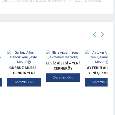
TLARI
,
UCUZ MEZAR IŞLERI
,
UCUZ MEZAR YAPIMI
,
YENI KOZLU MEZARLIĞI
,
ELSIZ AILESI – YENI
RBÜZ AILESI –
AYTEKIN AILESI –
ÇEKMEKÖY
PENDIK YENI
YENI ÇEKMEKÖY
MEZARLIĞI
Devamını Oku
YHLI MEZARLIĞI
MEZARLIĞI
Devamını Oku
Devamını Oku