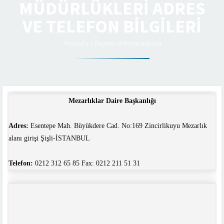
MÜDÜRLÜKLERI ADRES
VE TELEFON BILGILERI
Anasayfa
»
Duyuru ve Kampanyalar
Mezarlıklar Daire Başkanlığı
Adres:
Esentepe Mah. Büyükdere Cad. No:169 Zincirlikuyu Mezarlık
alanı girişi Şişli-İSTANBUL
Telefon:
0212 312 65 85 Fax: 0212 211 51 31