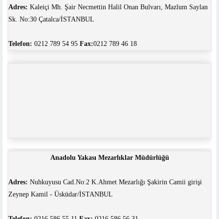
Adres:
Kaleiçi Mh. Şair Necmettin Halil Onan Bulvarı, Mazlum Saylan
Sk. No:30 Çatalca/İSTANBUL
Telefon:
0212 789 54 95
Fax:
0212 789 46 18
Anadolu Yakası Mezarlıklar Müdürlüğü
Adres:
Nuhkuyusu Cad.No:2 K.Ahmet Mezarlığı Şakirin Camii girişi
Zeynep Kamil - Üsküdar/İSTANBUL
Telefon:
0216 586 55 11
Fax:
0216 586 56 31