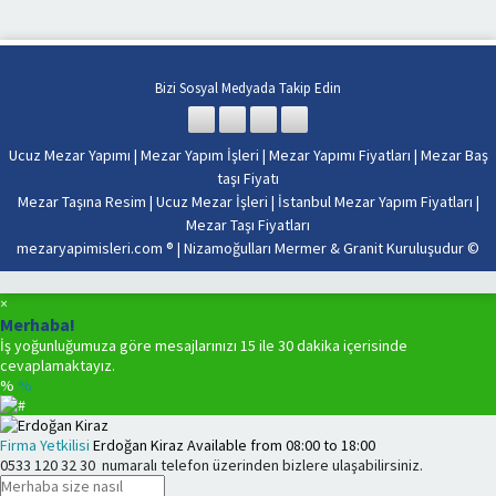
Bizi Sosyal Medyada Takip Edin
Ucuz Mezar Yapımı
|
Mezar Yapım İşleri
|
Mezar Yapımı Fiyatları
|
Mezar Baş
taşı Fiyatı
Mezar Taşına Resim
|
Ucuz Mezar İşleri
|
İstanbul Mezar Yapım Fiyatları
|
Mezar Taşı Fiyatları
mezaryapimisleri.com ® |
Nizamoğulları Mermer & Granit Kuruluşudur
©
×
Merhaba!
İş yoğunluğumuza göre mesajlarınızı 15 ile 30 dakika içerisinde
cevaplamaktayız.
%
%
Firma Yetkilisi
Erdoğan Kiraz
Available from
08:00
to
18:00
0533 120 32 30
numaralı telefon üzerinden bizlere ulaşabilirsiniz.