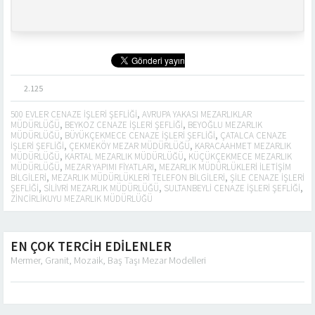
2.125
500 EVLER CENAZE İŞLERI ŞEFLIĞI
,
AVRUPA YAKASI MEZARLIKLAR
MÜDÜRLÜĞÜ
,
BEYKOZ CENAZE İŞLERI ŞEFLIĞI
,
BEYOĞLU MEZARLIK
MÜDÜRLÜĞÜ
,
BÜYÜKÇEKMECE CENAZE İŞLERI ŞEFLIĞI
,
ÇATALCA CENAZE
İŞLERI ŞEFLIĞI
,
ÇEKMEKÖY MEZAR MÜDÜRLÜĞÜ
,
KARACAAHMET MEZARLIK
MÜDÜRLÜĞÜ
,
KARTAL MEZARLIK MÜDÜRLÜĞÜ
,
KÜÇÜKÇEKMECE MEZARLIK
MÜDÜRLÜĞÜ
,
MEZAR YAPIMI FIYATLARI
,
MEZARLIK MÜDÜRLÜKLERI ILETIŞIM
BILGILERI
,
MEZARLIK MÜDÜRLÜKLERI TELEFON BILGILERI
,
ŞILE CENAZE İŞLERI
ŞEFLIĞI
,
SILIVRI MEZARLIK MÜDÜRLÜĞÜ
,
SULTANBEYLI CENAZE İŞLERI ŞEFLIĞI
,
ZINCIRLIKUYU MEZARLIK MÜDÜRLÜĞÜ
EN ÇOK TERCİH EDİLENLER
Mermer, Granit, Mozaik, Baş Taşı Mezar Modelleri