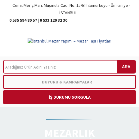
Cemil Meriç Mah. Muşmula Cad. No: 15/B Ihlamurkuyu - Ümraniye -
İSTANBUL
0 535 594 80 57
|
0 533 120 32 30
ARA
DUYURU & KAMPANYALAR
İŞ DURUMU SORGULA
MEZARLIK