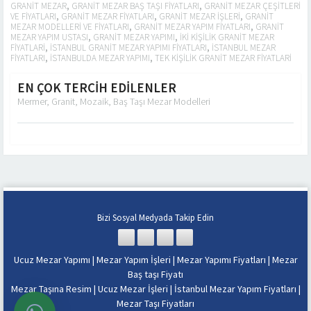
GRANIT MEZAR
,
GRANIT MEZAR BAŞ TAŞI FIYATLARI
,
GRANIT MEZAR ÇEŞITLERI
VE FIYATLARI
,
GRANIT MEZAR FIYATLARI
,
GRANIT MEZAR IŞLERI
,
GRANIT
MEZAR MODELLERI VE FIYATLARI
,
GRANIT MEZAR YAPIM FIYATLARI
,
GRANIT
MEZAR YAPIM USTASI
,
GRANIT MEZAR YAPIMI
,
IKI KIŞILIK GRANIT MEZAR
FIYATLARI
,
ISTANBUL GRANIT MEZAR YAPIMI FIYATLARI
,
İSTANBUL MEZAR
FIYATLARI
,
ISTANBULDA MEZAR YAPIMI
,
TEK KIŞILIK GRANIT MEZAR FIYATLARI
EN ÇOK TERCİH EDİLENLER
Mermer, Granit, Mozaik, Baş Taşı Mezar Modelleri
Bizi Sosyal Medyada Takip Edin
Ucuz Mezar Yapımı
|
Mezar Yapım İşleri
|
Mezar Yapımı Fiyatları
|
Mezar
Baş taşı Fiyatı
Mezar Taşına Resim
|
Ucuz Mezar İşleri
|
İstanbul Mezar Yapım Fiyatları
|
Mezar Taşı Fiyatları