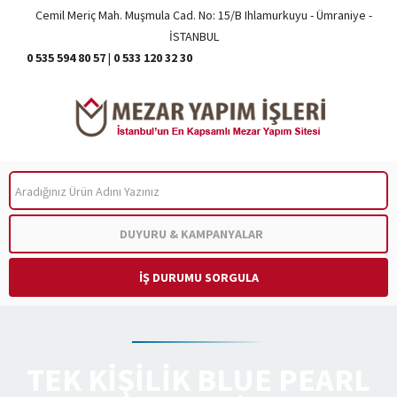
Cemil Meriç Mah. Muşmula Cad. No: 15/B Ihlamurkuyu - Ümraniye -
İSTANBUL
0 535 594 80 57
|
0 533 120 32 30
ARA
DUYURU & KAMPANYALAR
İŞ DURUMU SORGULA
TEK KIŞILIK BLUE PEARL