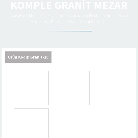
KOMPLE GRANIT MEZAR
Anasayfa
»
Mezar Taşı Fiyatları
»
Mezar Yapım Fiyatları
»
Granit Mezar
Modelleri
»
Tek Kişilik Granit Mezar Modelleri
Ürün Kodu: Granit-10