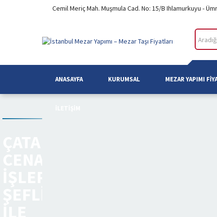
Cemil Meriç Mah. Muşmula Cad. No: 15/B Ihlamurkuyu - Üm
ANASAYFA
KURUMSAL
MEZAR YAPIMI FIY
İLETIŞIM
ÇATALCA
CENAZE
İŞLERI
ŞEFLIĞI
ILE