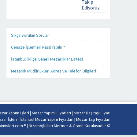
Takip
Kaliteyi
Ediyoruz
uzaklarda
aramayın.
mezar yapim
Mezar
isleri . com
Yapımında
üzerinde ki
işinizi,
bütün ürünleri
Sıkça Sorulan Sorular
kendi
ister cep
işimiz
telefonunuz
Cenaze İşlemleri Nasıl Yapılır ?
gibi
üzerinden,
severek
ister tablet
İstanbul İl/İlçe Geneli Mezarlıklar Listesi
yapıyoruz.
bilgisayarınız
Firmamız
üzerinden
Mezarlık Müdürlükleri Adres ve Telefon Bilgileri
Misyon
takip
ve
edebilirsiniz.
Vizyonu
Mezar yapımı
esas
konusunda
alarak
sizlere detaylı,
sabit
kaliteli ve
fiyat
daha hızlı
zar Yapım İşleri
|
Mezar Yapımı Fiyatları
|
Mezar Baş taşı Fiyatı
politikası
hizmet
zar İşleri
|
İstanbul Mezar Yapım Fiyatları
|
Mezar Taşı Fiyatları
anlayışı
verebilmek
misleri.com ® |
Nizamoğulları Mermer & Granit Kuruluşudur
©
ile
adına her
İstanbul’un
alanda