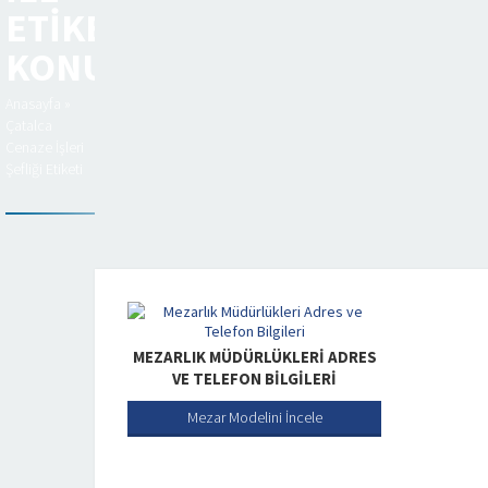
ETIKETLENEN
KONULAR
Anasayfa
»
Çatalca
Cenaze İşleri
Şefliği Etiketi
MEZARLIK MÜDÜRLÜKLERI ADRES
VE TELEFON BILGILERI
Mezar Modelini İncele