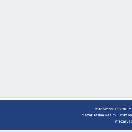
Ucuz Mezar Yapımı
|
Me
Mezar Taşına Resim
|
Ucuz Me
mezaryapi