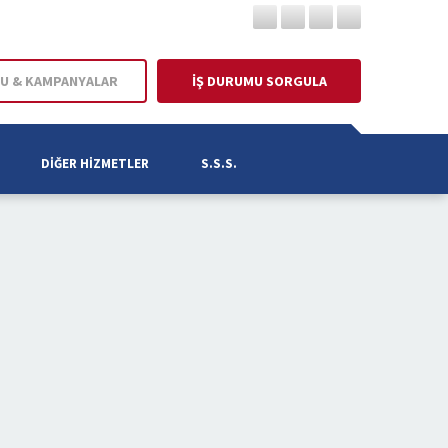
U & KAMPANYALAR
İŞ DURUMU SORGULA
DIĞER HIZMETLER
S.S.S.