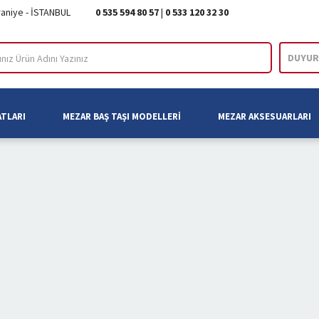
raniye - İSTANBUL
0 535 594 80 57
|
0 533 120 32 30
DUYUR
ARA
ATLARI
MEZAR BAŞ TAŞI MODELLERI
MEZAR AKSESUARLARI