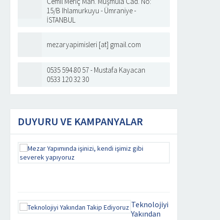
Cemil Meriç Mah. Muşmula Cad. No:
15/B Ihlamurkuyu - Ümraniye -
İSTANBUL
mezaryapimisleri [at] gmail.com
0535 594 80 57 - Mustafa Kayacan
0533 120 32 30
DUYURU VE KAMPANYALAR
Mezar
Yapımında
işinizi,
kendi
işimiz
gibi
severek
Teknolojiyi
yapıyoruz
Yakından