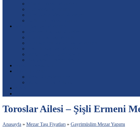
Sütunlu Mezar Modelleri
Aile Mezar Modelleri
Özel Yapım Mezar Modelleri
Katlı Lahit Mezar Yapımı
Mezar Baş Taşı Modelleri
Mermer Baş Taşı Modelleri
Granit Baş Taşı Modelleri
Özel İşlemeli Mezar Taşı Modelleri
Resimli Baş Taşı Modelleri
Mezar Taşına Lazer Resim
Baş taşına Porselen Resim
Mezar Aksesuarları
Diğer Hizmetler
Mezar Çiçeklendirme
Mezar Toprak Dolumu
S.S.S.
İletişim
Toroslar Ailesi – Şişli Ermeni M
Anasayfa
»
Mezar Taşı Fiyatları
»
Gayrimüslim Mezar Yapımı