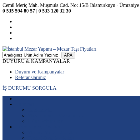
Cemil Meriç Mah. Muşmula Cad. No: 15/B Ihlamurkuyu - Ümrani
0 535 594 80 57
|
0 533 120 32 30
ARA
DUYURU & KAMPANYALAR
Duyuru ve Kampanyalar
Referanslarımız
İŞ DURUMU SORGULA
Anasayfa
Kurumsal
Hakkımızda
Misyonumuz – Vizyonumuz
Kalite Politikamız
Mezar Yapımı Fiyatları
Mermer Mezar Modelleri
Granit Mezar Modelleri