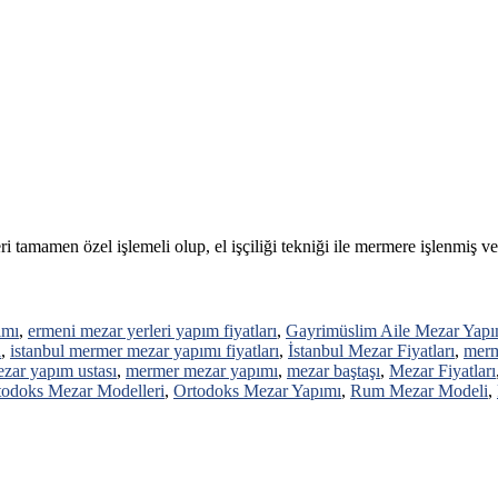
i tamamen özel işlemeli olup, el işçiliği tekniği ile mermere işlenmiş v
ımı
,
ermeni mezar yerleri yapım fiyatları
,
Gayrimüslim Aile Mezar Yapım
ı
,
istanbul mermer mezar yapımı fiyatları
,
İstanbul Mezar Fiyatları
,
merm
zar yapım ustası
,
mermer mezar yapımı
,
mezar baştaşı
,
Mezar Fiyatları
todoks Mezar Modelleri
,
Ortodoks Mezar Yapımı
,
Rum Mezar Modeli
,