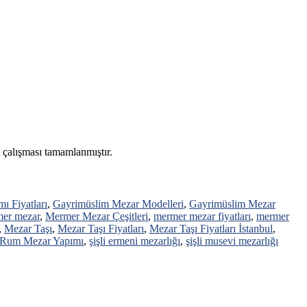
e çalışması tamamlanmıştır.
ı Fiyatları
,
Gayrimüslim Mezar Modelleri
,
Gayrimüslim Mezar
er mezar
,
Mermer Mezar Çeşitleri
,
mermer mezar fiyatları
,
mermer
,
Mezar Taşı
,
Mezar Taşı Fiyatları
,
Mezar Taşı Fiyatları İstanbul
,
Rum Mezar Yapımı
,
şişli ermeni mezarlığı
,
şişli musevi mezarlığı