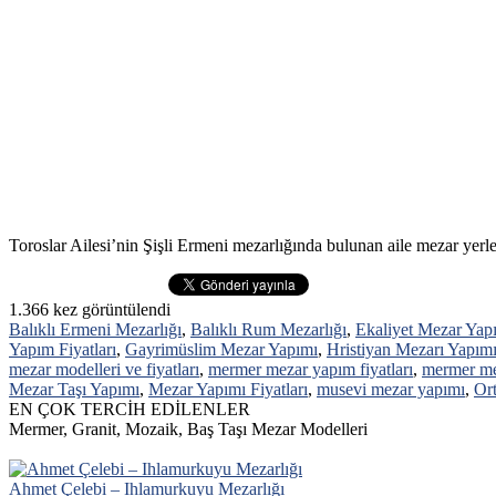
Toroslar Ailesi’nin Şişli Ermeni mezarlığında bulunan aile mezar yerler
1.366
kez görüntülendi
Balıklı Ermeni Mezarlığı
,
Balıklı Rum Mezarlığı
,
Ekaliyet Mezar Yap
Yapım Fiyatları
,
Gayrimüslim Mezar Yapımı
,
Hristiyan Mezarı Yapım
mezar modelleri ve fiyatları
,
mermer mezar yapım fiyatları
,
mermer me
Mezar Taşı Yapımı
,
Mezar Yapımı Fiyatları
,
musevi mezar yapımı
,
Or
EN ÇOK TERCİH EDİLENLER
Mermer, Granit, Mozaik, Baş Taşı Mezar Modelleri
Ahmet Çelebi – Ihlamurkuyu Mezarlığı