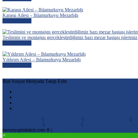
Karasu Ailesi – Ihlamurkuyu Mezarlığı
Devamını Oku
Teslimini ve montajını gerçekleştirdiğimiz bazı mezar baştaşı işlerimiz
Devamını Oku
Yıldırım Ailesi – Ihlamurkuyu Mezarlığı
Devamını Oku
Bizi Sosyal Medyada Takip Edin
Ucuz Mezar Yapımı
|
Mezar Yapım İşleri
|
Mezar Yapımı Fiyatları
|
Me
Mezar Taşına Resim
|
Ucuz Mezar İşleri
|
İstanbul Mezar Yapım Fiyatl
mezaryapimisleri.com ® |
Nizamoğulları Mermer & Granit Kuruluşu
×