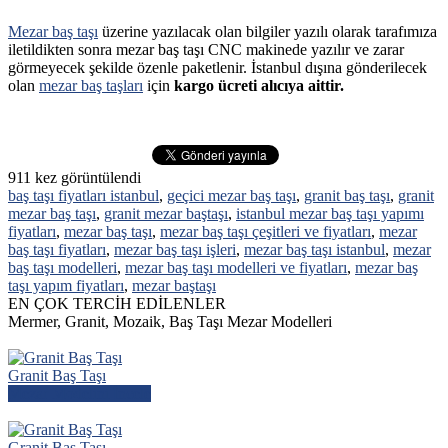
Mezar baş taşı
üzerine yazılacak olan bilgiler yazılı olarak tarafımıza
iletildikten sonra mezar baş taşı CNC makinede yazılır ve zarar
görmeyecek şekilde özenle paketlenir. İstanbul dışına gönderilecek
olan
mezar baş taşları
için
kargo ücreti alıcıya aittir.
911
kez görüntülendi
baş taşı fiyatları istanbul
,
geçici mezar baş taşı
,
granit baş taşı
,
granit
mezar baş taşı
,
granit mezar baştaşı
,
istanbul mezar baş taşı yapımı
fiyatları
,
mezar baş taşı
,
mezar baş taşı çeşitleri ve fiyatları
,
mezar
baş taşı fiyatları
,
mezar baş taşı işleri
,
mezar baş taşı istanbul
,
mezar
baş taşı modelleri
,
mezar baş taşı modelleri ve fiyatları
,
mezar baş
taşı yapım fiyatları
,
mezar baştaşı
EN ÇOK TERCİH EDİLENLER
Mermer, Granit, Mozaik, Baş Taşı Mezar Modelleri
Granit Baş Taşı
Mezar Modelini İncele
Granit Baş Taşı