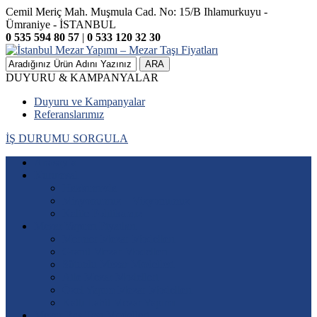
Cemil Meriç Mah. Muşmula Cad. No: 15/B Ihlamurkuyu -
Ümraniye - İSTANBUL
0 535 594 80 57
|
0 533 120 32 30
ARA
DUYURU & KAMPANYALAR
Duyuru ve Kampanyalar
Referanslarımız
İŞ DURUMU SORGULA
Anasayfa
Kurumsal
Hakkımızda
Misyonumuz – Vizyonumuz
Kalite Politikamız
Mezar Yapımı Fiyatları
Mermer Mezar Modelleri
Granit Mezar Modelleri
Sütunlu Mezar Modelleri
Aile Mezar Modelleri
Özel Yapım Mezar Modelleri
Katlı Lahit Mezar Yapımı
Mezar Baş Taşı Modelleri