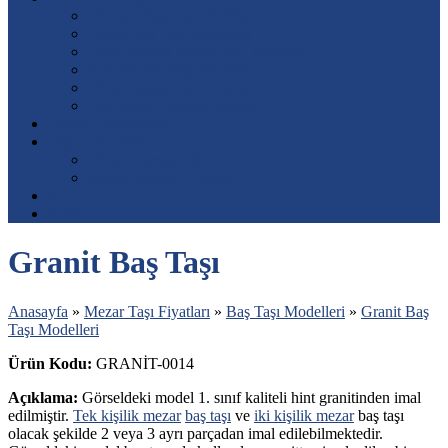
Mermer Baş Taşı Modelleri
Granit Baş Taşı Modelleri
Özel İşlemeli Mezar Taşı Modelleri
Resimli Baş Taşı Modelleri
Mezar Taşına Lazer Resim
Baş taşına Porselen Resim
Mezar Aksesuarları
Diğer Hizmetler
Mezar Çiçeklendirme
Mezar Toprak Dolumu
S.S.S.
İletişim
Granit Baş Taşı
Anasayfa
»
Mezar Taşı Fiyatları
»
Baş Taşı Modelleri
»
Granit Baş
Taşı Modelleri
Ürün Kodu:
GRANİT-0014
Açıklama:
Görseldeki model 1. sınıf kaliteli hint granitinden imal
edilmiştir.
Tek kişilik mezar
baş taşı
ve
iki kişilik mezar
baş taşı
olacak şekilde 2 veya 3 ayrı parçadan imal edilebilmektedir.