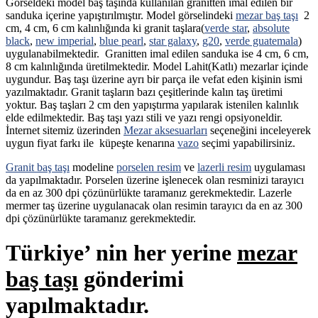
Görseldeki model baş taşında kullanılan granitten imal edilen bir
sanduka içerine yapıştırılmıştır. Model görselindeki
mezar baş taşı
2
cm, 4 cm, 6 cm kalınlığında ki granit taşlara(
verde star
,
absolute
black
,
new imperial
,
blue pearl
,
star galaxy
,
g20
,
verde guatemala
)
uygulanabilmektedir. Granitten imal edilen sanduka ise 4 cm, 6 cm,
8 cm kalınlığında üretilmektedir. Model Lahit(Katlı) mezarlar içinde
uygundur. Baş taşı üzerine ayrı bir parça ile vefat eden kişinin ismi
yazılmaktadır. Granit taşların bazı çeşitlerinde kalın taş üretimi
yoktur. Baş taşları 2 cm den yapıştırma yapılarak istenilen kalınlık
elde edilmektedir. Baş taşı yazı stili ve yazı rengi opsiyoneldir.
İnternet sitemiz üzerinden
Mezar aksesuarları
seçeneğini inceleyerek
uygun fiyat farkı ile küpeşte kenarına
vazo
seçimi yapabilirsiniz.
Granit baş taşı
modeline
porselen resim
ve
lazerli resim
uygulaması
da yapılmaktadır. Porselen üzerine işlenecek olan resminizi tarayıcı
da en az 300 dpi çözünürlükte taramanız gerekmektedir. Lazerle
mermer taş üzerine uygulanacak olan resimin tarayıcı da en az 300
dpi çözünürlükte taramanız gerekmektedir.
Türkiye’ nin her yerine
mezar
baş taşı
gönderimi
yapılmaktadır.