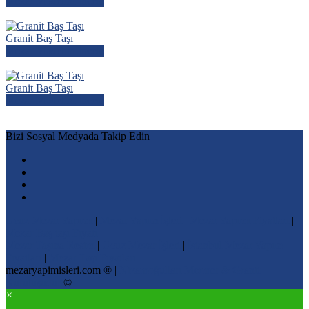
Mezar Modelini İncele
Granit Baş Taşı
Mezar Modelini İncele
Granit Baş Taşı
Mezar Modelini İncele
Bizi Sosyal Medyada Takip Edin
Ucuz Mezar Yapımı
|
Mezar Yapım İşleri
|
Mezar Yapımı Fiyatları
|
Mezar Baş taşı Fiyatı
Mezar Taşına Resim
|
Ucuz Mezar İşleri
|
İstanbul Mezar Yapım
Fiyatları
|
Mezar Taşı Fiyatları
mezaryapimisleri.com ® |
Nizamoğulları Mermer & Granit
Kuruluşudur
©
×