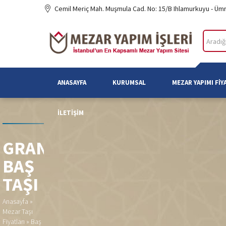
Cemil Meriç Mah. Muşmula Cad. No: 15/B Ihlamurkuyu - Üm
ANASAYFA
KURUMSAL
MEZAR YAPIMI FIY
İLETIŞIM
GRANIT
BAŞ
TAŞI
Anasayfa
»
Mezar Taşı
Fiyatları
»
Baş