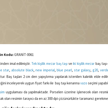
ün Kodu:
GRANİT-0061
tinden imal edilmiştir.
Tek kişilik mezar
baş taşı
ve
iki kişilik mezar
baş taşı 
e star
,
absolute black
,
new imperial
,
blue pearl
,
star galaxy
,
g20
,
verd
tur. Baş taşları 2 cm den yapıştırma yapılarak istenilen kalınlık elde edilm
ini inceleyerek uygun fiyat farkı ile baş taşı kenarına
vazo
seçimi yapabil
esim
uygulaması da yapılmaktadır. Porselen üzerine işlenecek olan resmin
k olan resimin tarayıcı da en az 300 dpi çözünürlükte taramanız gerekme