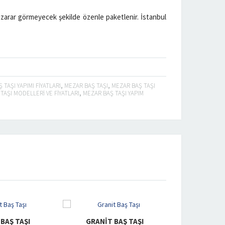
ve zarar görmeyecek şekilde özenle paketlenir. İstanbul
TAŞI YAPIMI FIYATLARI
,
MEZAR BAŞ TAŞI
,
MEZAR BAŞ TAŞI
TAŞI MODELLERI VE FIYATLARI
,
MEZAR BAŞ TAŞI YAPIM
RANIT BAŞ TAŞI
GRANIT BAŞ TAŞI