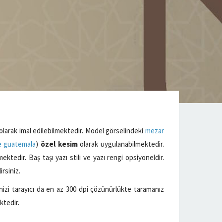
olarak imal edilebilmektedir. Model görselindeki
mezar
e guatemala
)
özel kesim
olarak uygulanabilmektedir.
ektedir. Baş taşı yazı stili ve yazı rengi opsiyoneldir.
irsiniz.
izi tarayıcı da en az 300 dpi çözünürlükte taramanız
ktedir.