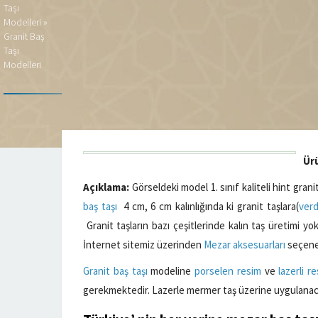
Taşı
Modelleri
»
Granit Baş
Taşı
Modelleri
Ür
Açıklama:
Görseldeki model 1. sınıf kaliteli hint grani
baş taşı
4 cm, 6 cm kalınlığında ki granit taşlara(
verd
Granit taşların bazı çeşitlerinde kalın taş üretimi yok
İnternet sitemiz üzerinden
Mezar aksesuarları
seçeneğ
Granit baş taşı
modeline
porselen resim
ve
lazerli r
gerekmektedir. Lazerle mermer taş üzerine uygulanaca