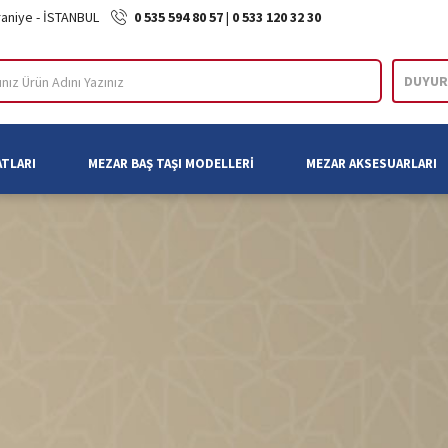
raniye - İSTANBUL
0 535 594 80 57
|
0 533 120 32 30
DUYUR
ARA
ATLARI
MEZAR BAŞ TAŞI MODELLERI
MEZAR AKSESUARLARI