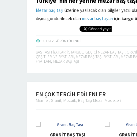
Türkiye’ nin her yerine
mezar baş taş
Mezar baş taşı
üzerine yazılacak olan bilgiler yazılı 
dışına gönderilecek olan
mezar baş taşları
için
kargo üc
901
KEZ GÖRÜNTÜLENDI
BAŞ TAŞI FIYATLARI ISTANBUL
,
GEÇICI MEZAR BAŞ TAŞI
,
GRANI
ÇEŞITLERI VE FIYATLARI
,
MEZAR BAŞ TAŞI FIYATLARI
,
MEZAR BAŞ
FIYATLARI
,
MEZAR BAŞTAŞI
EN ÇOK TERCİH EDİLENLER
Mermer, Granit, Mozaik, Baş Taşı Mezar Modelleri
ANIT BAŞ TAŞI
GRANIT BAŞ TAŞI
G