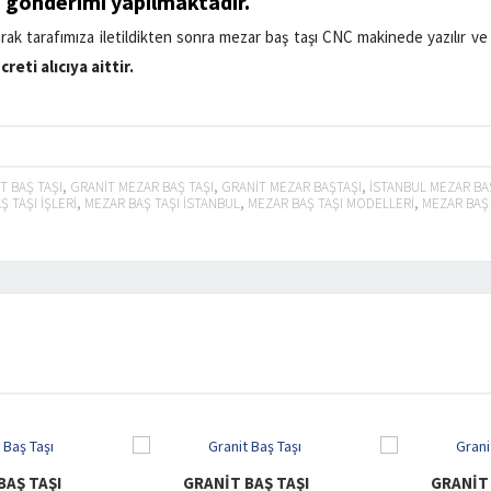
ı
gönderimi yapılmaktadır.
olarak tarafımıza iletildikten sonra mezar baş taşı CNC makinede yazılır 
reti alıcıya aittir.
T BAŞ TAŞI
,
GRANIT MEZAR BAŞ TAŞI
,
GRANIT MEZAR BAŞTAŞI
,
ISTANBUL MEZAR BAŞ 
 TAŞI IŞLERI
,
MEZAR BAŞ TAŞI ISTANBUL
,
MEZAR BAŞ TAŞI MODELLERI
,
MEZAR BAŞ 
RANIT BAŞ TAŞI
GRANIT BAŞ TAŞI
G