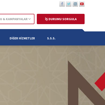
U & KAMPANYALAR
İŞ DURUMU SORGULA
DIĞER HIZMETLER
S.S.S.