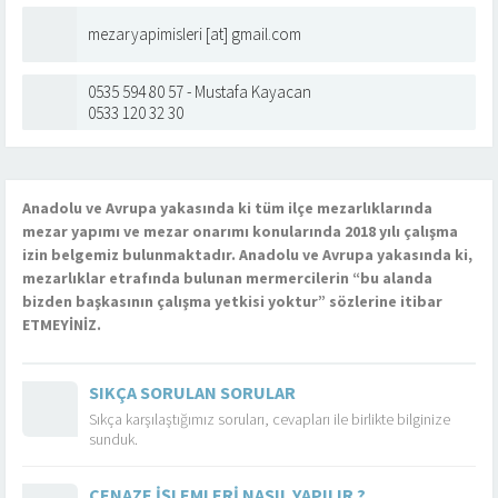
mezaryapimisleri [at] gmail.com
0535 594 80 57 - Mustafa Kayacan
0533 120 32 30
Anadolu ve Avrupa yakasında ki tüm ilçe mezarlıklarında
mezar yapımı ve mezar onarımı konularında 2018 yılı çalışma
izin belgemiz bulunmaktadır. Anadolu ve Avrupa yakasında ki,
mezarlıklar etrafında bulunan mermercilerin “bu alanda
bizden başkasının çalışma yetkisi yoktur” sözlerine itibar
ETMEYİNİZ.
SIKÇA SORULAN SORULAR
Sıkça karşılaştığımız soruları, cevapları ile birlikte bilginize
sunduk.
CENAZE İŞLEMLERI NASIL YAPILIR ?