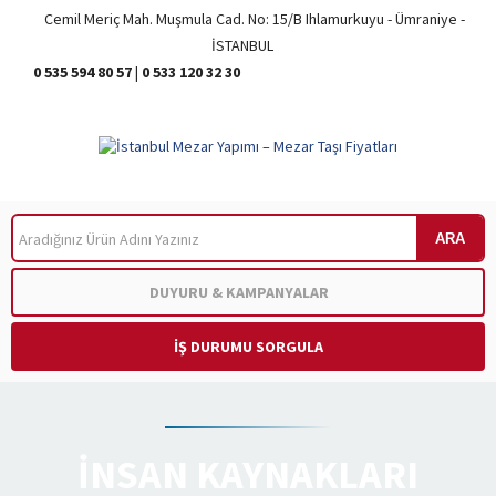
Cemil Meriç Mah. Muşmula Cad. No: 15/B Ihlamurkuyu - Ümraniye -
İSTANBUL
0 535 594 80 57
|
0 533 120 32 30
ARA
DUYURU & KAMPANYALAR
İŞ DURUMU SORGULA
İNSAN KAYNAKLARI