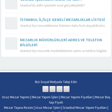
İstanbul’da defin işlemleri nasıl gerçekleştirilir?
İSTANBUL İL/İLÇE GENELI MEZARLIKLAR LISTESI
İstanbul ilçe mezarlıklarının listesine daha hızlı ulaşabilirsiniz.
MEZARLIK MÜDÜRLÜKLERI ADRES VE TELEFON
BILGILERI
İstanbul ilçe mezarlık müdürlüklerinin adres ve telefon bilgileri
Bizi Sosyal Medyada Takip Edin
Ucuz Mezar Yapımı
|
Mezar Yapım İşleri
|
Mezar Yapımı Fiyatları
|
Mezar Baş
taşı Fiyatı
Mezar Taşına Resim
|
Ucuz Mezar İşleri
|
İstanbul Mezar Yapım Fiyatları
|