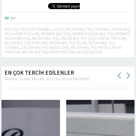
847
BAŞ TAŞI FIYATLARI ISTANBUL
,
GEÇICI MEZAR BAŞ TAŞI
,
ISTANBUL MEZAR BAŞ
TAŞI YAPIMI FIYATLARI
,
MERMER BAŞ TAŞI
,
MERMER MEZAR BAŞ TAŞI
,
MERMER
MEZAR BAŞTAŞI
,
MEZAR BAŞ TAŞI
,
MEZAR BAŞ TAŞI ÇEŞITLERI VE FIYATLARI
,
MEZAR BAŞ TAŞI FIYATLARI
,
MEZAR BAŞ TAŞI IŞLERI
,
MEZAR BAŞ TAŞI
ISTANBUL
,
MEZAR BAŞ TAŞI MODELLERI
,
MEZAR BAŞ TAŞI MODELLERI VE
FIYATLARI
,
MEZAR BAŞ TAŞI YAPIM FIYATLARI
,
MEZAR BAŞTAŞI
EN ÇOK TERCİH EDİLENLER
Mermer, Granit, Mozaik, Baş Taşı Mezar Modelleri