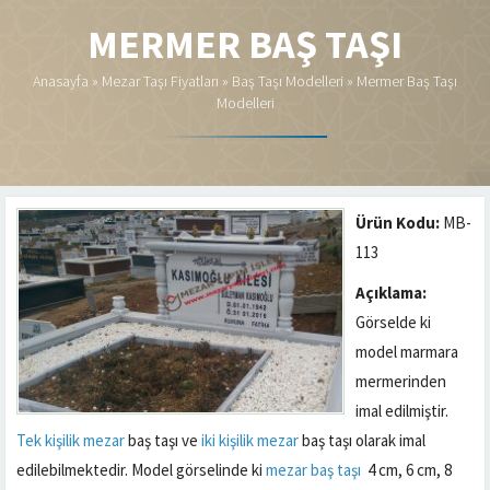
MERMER BAŞ TAŞI
Anasayfa
»
Mezar Taşı Fiyatları
»
Baş Taşı Modelleri
»
Mermer Baş Taşı
Modelleri
Ürün Kodu:
MB-
113
Açıklama:
Görselde ki
model marmara
mermerinden
imal edilmiştir.
Tek kişilik mezar
baş taşı ve
iki kişilik mezar
baş taşı olarak imal
edilebilmektedir. Model görselinde ki
mezar baş taşı
4 cm, 6 cm, 8