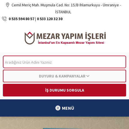
Cemil Meriç Mah. Muşmula Cad. No: 15/B Ihlamurkuyu - Ümraniye -
İSTANBUL
0 535 594 80 57
|
0 533 120 32 30
ARA
DUYURU & KAMPANYALAR
İŞ DURUMU SORGULA
MENÜ