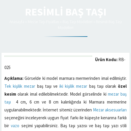
RESIMLI BAŞ TAŞI
Anasayfa
»
Mezar Taşı Fiyatları
»
Baş Taşı Modelleri
»
Resimli Baş Taşı
Modelleri
Ürün Kodu:
RB-
025
Açıklama:
Görselde ki model marmara mermerinden imal edilmiştir.
Tek kişilik mezar
baş taşı ve
iki kişilik mezar
baş taşı olarak
özel
kesim
olarak imal edilebilmektedir. Model görselinde ki
mezar baş
taşı
4 cm, 6 cm ve 8 cm kalınlığında ki Marmara mermerine
uygulanabilmektedir. İnternet sitemiz üzerinden
Mezar aksesuarları
seçeneğini inceleyerek uygun fiyat farkı ile küpeşte kenarına farklı
bir
vazo
seçimi yapabilirsiniz. Baş taşı yazısı ve baş taşı yazı stili