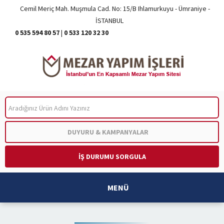
Cemil Meriç Mah. Muşmula Cad. No: 15/B Ihlamurkuyu - Ümraniye -
İSTANBUL
0 535 594 80 57
|
0 533 120 32 30
ARA
DUYURU & KAMPANYALAR
İŞ DURUMU SORGULA
MENÜ