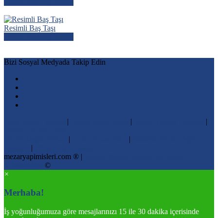
Mezar Modelini İncele
Resimli Baş Taşı
Mezar Modelini İncele
Bizi Sosyal Medyada Takip Edin
Ucuz Mezar Yapımı
|
Mezar Yapım İşleri
|
Mezar Yapımı Fiyatları
|
Mezar Baş taşı Fiyatı
Mezar Taşına Resim
|
Ucuz Mezar İşleri
|
İstanbul Mezar Yapım
Fiyatları
|
Mezar Taşı Fiyatları
mezaryapimisleri.com ® |
Nizamoğulları Mermer & Granit
Kuruluşudur
©
×
Merhaba!
İş yoğunluğumuza göre mesajlarınızı 15 ile 30 dakika içerisinde