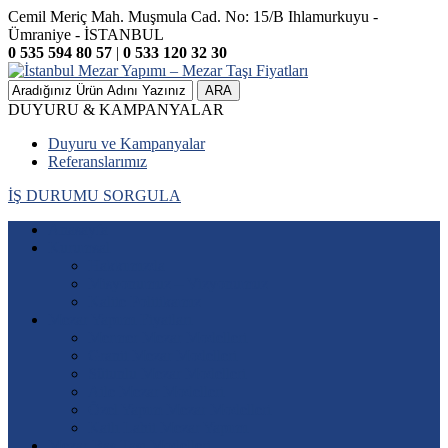
Cemil Meriç Mah. Muşmula Cad. No: 15/B Ihlamurkuyu -
Ümraniye - İSTANBUL
0 535 594 80 57
|
0 533 120 32 30
ARA
DUYURU & KAMPANYALAR
Duyuru ve Kampanyalar
Referanslarımız
İŞ DURUMU SORGULA
Anasayfa
Kurumsal
Hakkımızda
Misyonumuz – Vizyonumuz
Kalite Politikamız
Mezar Yapımı Fiyatları
Mermer Mezar Modelleri
Granit Mezar Modelleri
Sütunlu Mezar Modelleri
Aile Mezar Modelleri
Özel Yapım Mezar Modelleri
Katlı Lahit Mezar Yapımı
Mezar Baş Taşı Modelleri