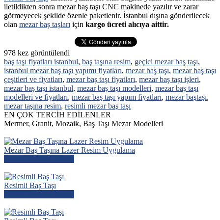
iletildikten sonra mezar baş taşı CNC makinede yazılır ve zarar
görmeyecek şekilde özenle paketlenir. İstanbul dışına gönderilecek
olan
mezar baş taşları
için
kargo ücreti alıcıya aittir.
978
kez görüntülendi
baş taşı fiyatları istanbul
,
baş taşına resim
,
geçici mezar baş taşı
,
istanbul mezar baş taşı yapımı fiyatları
,
mezar baş taşı
,
mezar baş taşı
çeşitleri ve fiyatları
,
mezar baş taşı fiyatları
,
mezar baş taşı işleri
,
mezar baş taşı istanbul
,
mezar baş taşı modelleri
,
mezar baş taşı
modelleri ve fiyatları
,
mezar baş taşı yapım fiyatları
,
mezar baştaşı
,
mezar taşına resim
,
resimli mezar baş taşı
EN ÇOK TERCİH EDİLENLER
Mermer, Granit, Mozaik, Baş Taşı Mezar Modelleri
Mezar Baş Taşına Lazer Resim Uygulama
Mezar Modelini İncele
Resimli Baş Taşı
Mezar Modelini İncele