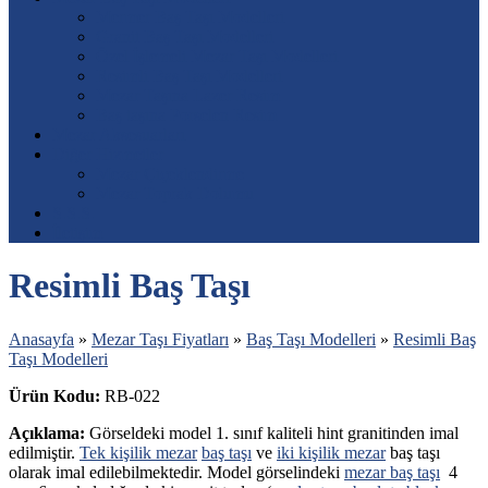
Mermer Baş Taşı Modelleri
Granit Baş Taşı Modelleri
Özel İşlemeli Mezar Taşı Modelleri
Resimli Baş Taşı Modelleri
Mezar Taşına Lazer Resim
Baş taşına Porselen Resim
Mezar Aksesuarları
Diğer Hizmetler
Mezar Çiçeklendirme
Mezar Toprak Dolumu
S.S.S.
İletişim
Resimli Baş Taşı
Anasayfa
»
Mezar Taşı Fiyatları
»
Baş Taşı Modelleri
»
Resimli Baş
Taşı Modelleri
Ürün Kodu:
RB-022
Açıklama:
Görseldeki model 1. sınıf kaliteli hint granitinden imal
edilmiştir.
Tek kişilik mezar
baş taşı
ve
iki kişilik mezar
baş taşı
olarak imal edilebilmektedir. Model görselindeki
mezar baş taşı
4