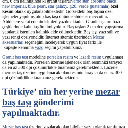
cm, 6 cm kalınlığında ki granit taşlara(
verde star
,
absolute black
,
new imperial
,
blue pearl
,
star galaxy
,
g20
,
verde guatemala
)
özel
kesim
olarak uygulanabilmektedir. Görseldeki baş taşına özel
işlemeler yapılmış olup baş taşı önünde abideler mevcuttur.
Abidelere vefat edenin isimleri yazılmaktadır. Granit taşların bazı
çeşitlerinde kalın taş üretimi yoktur. Baş taşları 2 cm den yapıştırma
yapılarak istenilen kalınlık elde edilmektedir. Baş taşı yazı stili ve
yazı rengi opsiyoneldir. İnternet sitemiz üzerinden
Mezar
aksesuarları
seçeneğini inceleyerek uygun fiyat farkı ile
küpeşte kenarına
vazo
seçimi yapabilirsiniz.
Granit baş taşı
modeline
porselen resim
ve
lazerli resim
uygulaması
da yapılmaktadır. Porselen üzerine işlenecek olan resminizi tarayıcı
da en az 300 dpi çözünürlükte taramanız gerekmektedir. Lazerle
mermer taş üzerine uygulanacak olan resimin tarayıcı da en az 300
dpi çözünürlükte taramanız gerekmektedir.
Türkiye’ nin her yerine
mezar
baş taşı
gönderimi
yapılmaktadır.
Mezar baş taşı
üzerine yazılacak olan bilgiler yazılı olarak tarafımıza