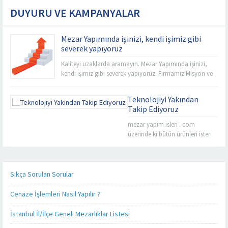
DUYURU VE KAMPANYALAR
Mezar Yapımında işinizi, kendi işimiz gibi
severek yapıyoruz
Kaliteyi uzaklarda aramayın. Mezar Yapımında işinizi,
kendi işimiz gibi severek yapıyoruz. Firmamız Misyon ve
Vizyonu esas alarak sabit fiyat politikası anlayışı ile
İstanbul’un tüm mezarlıklarında kalitemizi uygun
Teknolojiyi Yakından
fiyatlarla buluşturup işçiliğimize yansıtıyoruz. Rahmet’i
Takip Ediyoruz
Rahman’a uğurladımız sevdiklerimizin ebedi
istirahatgahlarını en uygun fiyat seçeneklerini sizelere
mezar yapim isleri . com
sunarak yapabilme imkanına sahibiz. Mezarlık
üzerinde ki bütün ürünleri ister
kenarlarında ve sektör...
cep telefonunuz üzerinden, ister
tablet bilgisayarınız üzerinden
takip edebilirsiniz. Mezar yapımı
konusunda sizlere detaylı,
Sıkça Sorulan Sorular
kaliteli ve daha hızlı hizmet
verebilmek adına her alanda
Cenaze İşlemleri Nasıl Yapılır ?
olduğu gibi teknoloji alanında
da güncel ürünlerimizi, ürün
İstanbul İl/İlçe Geneli Mezarlıklar Listesi
fiyatlarımızı ve firmamız