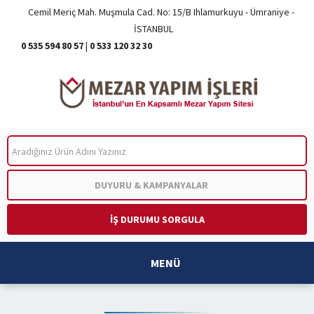
Cemil Meriç Mah. Muşmula Cad. No: 15/B Ihlamurkuyu - Ümraniye -
İSTANBUL
0 535 594 80 57
|
0 533 120 32 30
ARA
DUYURU & KAMPANYALAR
İŞ DURUMU SORGULA
MENÜ