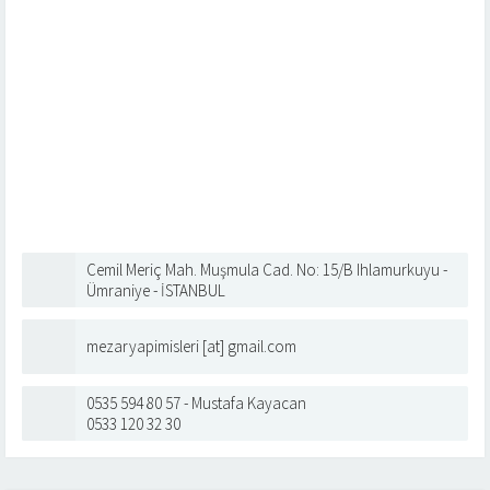
Cemil Meriç Mah. Muşmula Cad. No: 15/B Ihlamurkuyu -
Ümraniye - İSTANBUL
mezaryapimisleri [at] gmail.com
0535 594 80 57 - Mustafa Kayacan
0533 120 32 30