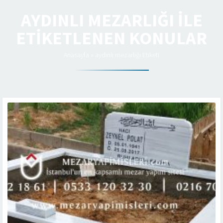
AYDINLI MEZARLIĞI ILE
ETIKETLENEN KONULAR
Anasayfa
»
aydınlı mezarlığı Etiketi