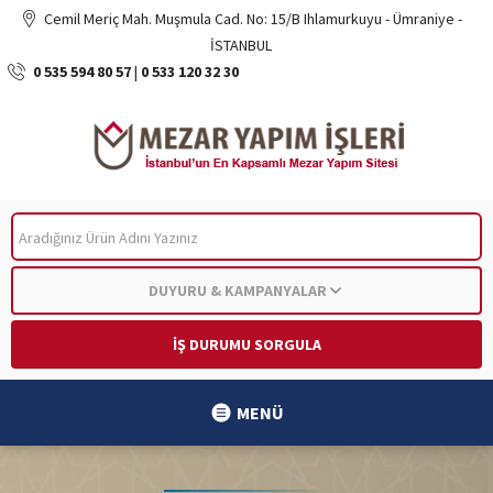
Cemil Meriç Mah. Muşmula Cad. No: 15/B Ihlamurkuyu - Ümraniye -
İSTANBUL
0 535 594 80 57
|
0 533 120 32 30
ARA
DUYURU & KAMPANYALAR
İŞ DURUMU SORGULA
MENÜ