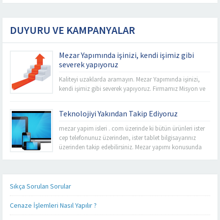
DUYURU VE KAMPANYALAR
Mezar Yapımında işinizi, kendi işimiz gibi
severek yapıyoruz
Kaliteyi uzaklarda aramayın. Mezar Yapımında işinizi,
kendi işimiz gibi severek yapıyoruz. Firmamız Misyon ve
Vizyonu esas alarak sabit fiyat politikası anlayışı ile
İstanbul’un tüm mezarlıklarında kalitemizi uygun
Teknolojiyi Yakından Takip Ediyoruz
fiyatlarla buluşturup işçiliğimize yansıtıyoruz. Rahmet’i
Rahman’a uğurladımız sevdiklerimizin ebedi
mezar yapim isleri . com üzerinde ki bütün ürünleri ister
istirahatgahlarını en uygun fiyat seçeneklerini sizelere
cep telefonunuz üzerinden, ister tablet bilgisayarınız
sunarak yapabilme imkanına sahibiz. Mezarlık
üzerinden takip edebilirsiniz. Mezar yapımı konusunda
kenarlarında ve sektör...
sizlere detaylı, kaliteli ve daha hızlı hizmet verebilmek
adına her alanda olduğu gibi teknoloji alanında da
güncel ürünlerimizi, ürün fiyatlarımızı ve firmamız
hakkında ki son gelişmeleri yakından takip...
Sıkça Sorulan Sorular
Cenaze İşlemleri Nasıl Yapılır ?