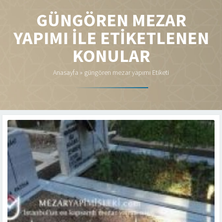
GÜNGÖREN MEZAR
YAPIMI ILE ETIKETLENEN
KONULAR
Anasayfa
»
güngören mezar yapımı Etiketi