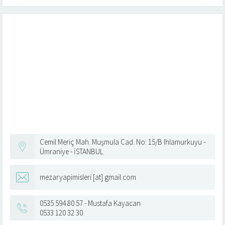
Cemil Meriç Mah. Muşmula Cad. No: 15/B Ihlamurkuyu -
Ümraniye - İSTANBUL
mezaryapimisleri [at] gmail.com
0535 594 80 57 - Mustafa Kayacan
0533 120 32 30