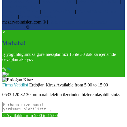
Ucuz Mezar Yapımı
|
Mezar Yapım İşleri
|
Mezar Yapımı Fiyatları
|
Mezar Baş taşı Fiyatı
Mezar Taşına Resim
|
Ucuz Mezar İşleri
|
İstanbul Mezar Yapım
Fiyatları
|
Mezar Taşı Fiyatları
mezaryapimisleri.com ® |
Nizamoğulları Mermer & Granit
Kuruluşudur
©
×
Merhaba!
İş yoğunluğumuza göre mesajlarınızı 15 ile 30 dakika içerisinde
cevaplamaktayız.
%
%
Firma Yetkilisi
Erdoğan Kiraz
Available from
5:00
to
15:00
0533 120 32 30
numaralı telefon üzerinden bizlere ulaşabilirsiniz.
×
Available from
5:00
to
15:00