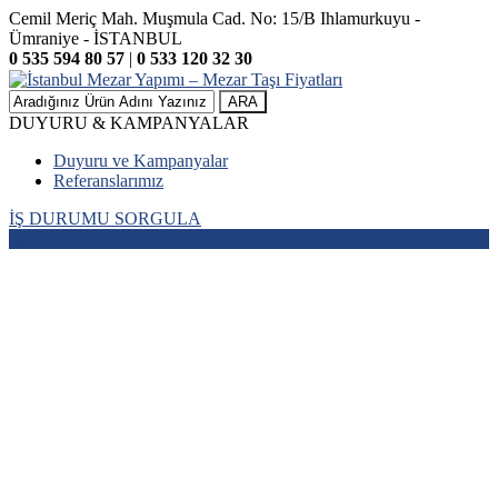
Cemil Meriç Mah. Muşmula Cad. No: 15/B Ihlamurkuyu -
Ümraniye - İSTANBUL
0 535 594 80 57
|
0 533 120 32 30
ARA
DUYURU & KAMPANYALAR
Duyuru ve Kampanyalar
Referanslarımız
İŞ DURUMU SORGULA
MENÜ