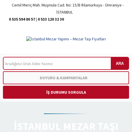
Cemil Meriç Mah. Muşmula Cad. No: 15/B Ihlamurkuyu - Ümraniye -
İSTANBUL
0 535 594 80 57
|
0 533 120 32 30
ARA
DUYURU & KAMPANYALAR
İŞ DURUMU SORGULA
ISTANBUL MEZAR TAŞI