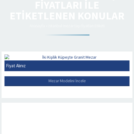
FIYATLARI ILE
ETIKETLENEN KONULAR
Anasayfa
»
istanbul mezar taşı fiyatları Etiketi
Fiyat Alınız
İKI KIŞILIK KÜPEŞTE GRANIT MEZAR
Mezar Modelini İncele