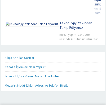
işinizi,
kendi
işimiz
gibi
severek
Teknolojiyi Yakından
yapıyor
Takip Ediyoruz
Kaliteyi
mezar yapim isleri . com
uzaklard
üzerinde ki bütün ürünleri ister
aramayın
cep telefonunuz üzerinden, ister
Mezar
tablet bilgisayarınız üzerinden
Yapımınd
takip edebilirsiniz. Mezar yapımı
işinizi,
konusunda sizlere detaylı,
Sıkça Sorulan Sorular
kendi
kaliteli ve daha hızlı hizmet
işimiz
verebilmek adına her alanda
Cenaze İşlemleri Nasıl Yapılır ?
gibi
olduğu gibi teknoloji alanında
severek
da güncel ürünlerimizi, ürün
İstanbul İl/İlçe Geneli Mezarlıklar Listesi
yapıyoruz
fiyatlarımızı ve firmamız
Firmamız
hakkında ki son gelişmeleri
Mezarlık Müdürlükleri Adres ve Telefon Bilgileri
Misyon
yakından takip...
ve
Vizyonu
esas
alarak