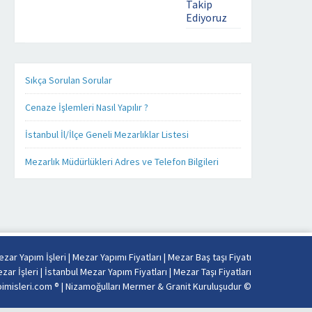
Takip
Kaliteyi
Ediyoruz
uzaklarda
aramayın.
mezar yapim
Mezar
isleri . com
Yapımında
üzerinde ki
işinizi,
bütün ürünleri
Sıkça Sorulan Sorular
kendi
ister cep
işimiz
telefonunuz
Cenaze İşlemleri Nasıl Yapılır ?
gibi
üzerinden,
severek
ister tablet
İstanbul İl/İlçe Geneli Mezarlıklar Listesi
yapıyoruz.
bilgisayarınız
Firmamız
üzerinden
Mezarlık Müdürlükleri Adres ve Telefon Bilgileri
Misyon
takip
ve
edebilirsiniz.
Vizyonu
Mezar yapımı
esas
konusunda
alarak
sizlere detaylı,
sabit
kaliteli ve
fiyat
daha hızlı
zar Yapım İşleri
|
Mezar Yapımı Fiyatları
|
Mezar Baş taşı Fiyatı
politikası
hizmet
zar İşleri
|
İstanbul Mezar Yapım Fiyatları
|
Mezar Taşı Fiyatları
anlayışı
verebilmek
misleri.com ® |
Nizamoğulları Mermer & Granit Kuruluşudur
©
ile
adına her
İstanbul’un
alanda