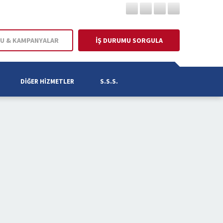
U & KAMPANYALAR
İŞ DURUMU SORGULA
DIĞER HIZMETLER
S.S.S.