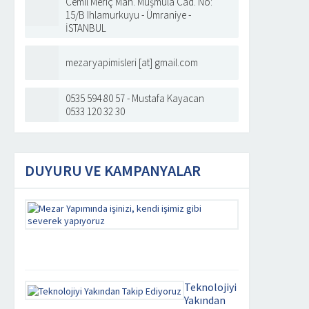
Cemil Meriç Mah. Muşmula Cad. No:
15/B Ihlamurkuyu - Ümraniye -
İSTANBUL
mezaryapimisleri [at] gmail.com
0535 594 80 57 - Mustafa Kayacan
0533 120 32 30
DUYURU VE KAMPANYALAR
Mezar
Yapımında
işinizi,
kendi
işimiz
gibi
severek
Teknolojiyi
yapıyoruz
Yakından