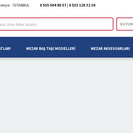
raniye - İSTANBUL
0 535 594 80 57
|
0 533 120 32 30
DUYUR
ARA
ATLARI
MEZAR BAŞ TAŞI MODELLERI
MEZAR AKSESUARLARI