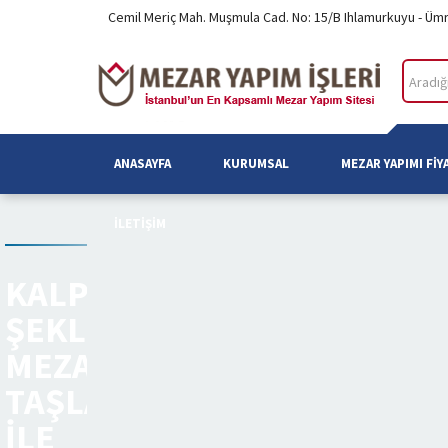
Cemil Meriç Mah. Muşmula Cad. No: 15/B Ihlamurkuyu - Üm
ANASAYFA
KURUMSAL
MEZAR YAPIMI FIY
İLETIŞIM
KALP
ŞEKLINDE
MEZAR
TAŞLARI
ILE