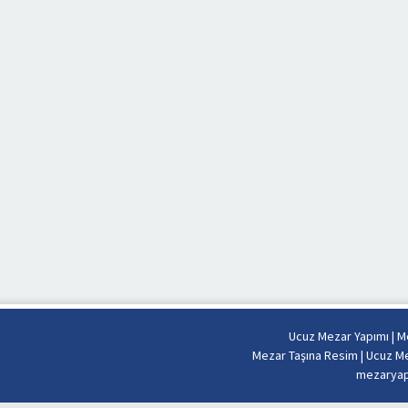
Ucuz Mezar Yapımı
|
Me
Mezar Taşına Resim
|
Ucuz Me
mezaryapi