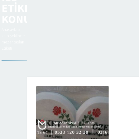
ETIKETLENEN
KONULAR
Anasayfa
»
kalp şeklinde
mezar taşları
Etiketi