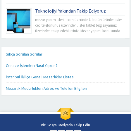
Vizyonu esas alarak sabit fiyat politikası anlayışı ile
İstanbul’un tüm mezarlıklarında kalitemizi uygun
Teknolojiyi Yakından Takip Ediyoruz
fiyatlarla buluşturup işçiliğimize yansıtıyoruz. Rahmet’i
Rahman’a uğurladımız sevdiklerimizin ebedi
mezar yapim isleri . com üzerinde ki bütün ürünleri ister
istirahatgahlarını en uygun fiyat seçeneklerini sizelere
cep telefonunuz üzerinden, ister tablet bilgisayarınız
sunarak yapabilme imkanına sahibiz. Mezarlık
üzerinden takip edebilirsiniz. Mezar yapımı konusunda
kenarlarında ve sektör...
sizlere detaylı, kaliteli ve daha hızlı hizmet verebilmek
adına her alanda olduğu gibi teknoloji alanında da
güncel ürünlerimizi, ürün fiyatlarımızı ve firmamız
hakkında ki son gelişmeleri yakından takip...
Sıkça Sorulan Sorular
Cenaze İşlemleri Nasıl Yapılır ?
İstanbul İl/İlçe Geneli Mezarlıklar Listesi
Mezarlık Müdürlükleri Adres ve Telefon Bilgileri
Bizi Sosyal Medyada Takip Edin