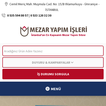
Cemil Meriç Mah. Muşmula Cad. No: 15/B Ihlamurkuyu - Ümraniye -
İSTANBUL
0 535 594 80 57
|
0 533 120 32 30
ARA
DUYURU & KAMPANYALAR
İŞ DURUMU SORGULA
MENÜ