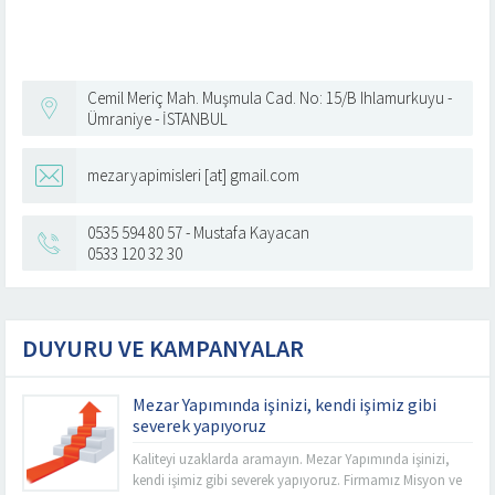
Cemil Meriç Mah. Muşmula Cad. No: 15/B Ihlamurkuyu -
Ümraniye - İSTANBUL
mezaryapimisleri [at] gmail.com
0535 594 80 57 - Mustafa Kayacan
0533 120 32 30
DUYURU VE KAMPANYALAR
Mezar Yapımında işinizi, kendi işimiz gibi
severek yapıyoruz
Kaliteyi uzaklarda aramayın. Mezar Yapımında işinizi,
kendi işimiz gibi severek yapıyoruz. Firmamız Misyon ve