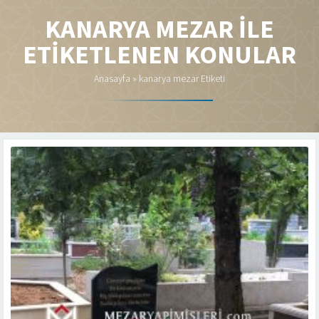
KANARYA MEZAR ILE
ETIKETLENEN KONULAR
Anasayfa
»
kanarya mezar Etiketi