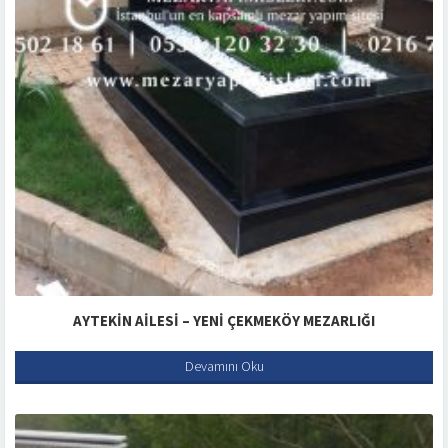
AYTEKIN AILESI – YENI ÇEKMEKÖY MEZARLIĞI
Devamını Oku