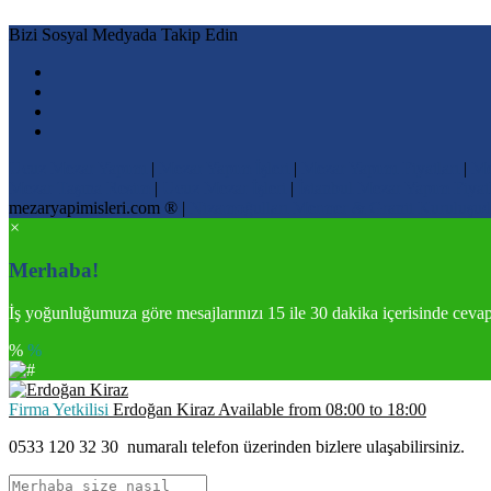
Bizi Sosyal Medyada Takip Edin
Ucuz Mezar Yapımı
|
Mezar Yapım İşleri
|
Mezar Yapımı Fiyatları
|
Me
Mezar Taşına Resim
|
Ucuz Mezar İşleri
|
İstanbul Mezar Yapım Fiyatl
mezaryapimisleri.com ® |
Nizamoğulları Mermer & Granit Kuruluşu
×
Merhaba!
İş yoğunluğumuza göre mesajlarınızı 15 ile 30 dakika içerisinde ceva
%
%
Firma Yetkilisi
Erdoğan Kiraz
Available from
08:00
to
18:00
0533 120 32 30
numaralı telefon üzerinden bizlere ulaşabilirsiniz.