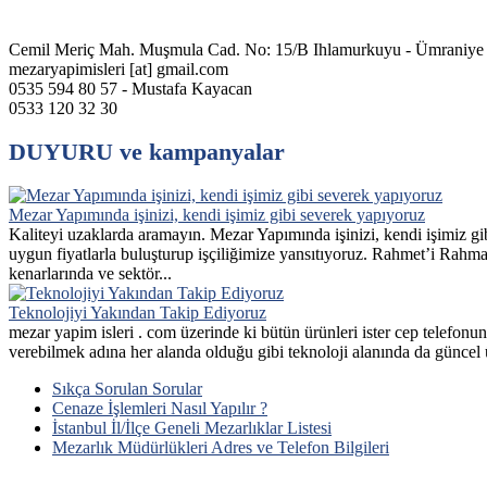
Cemil Meriç Mah. Muşmula Cad. No: 15/B Ihlamurkuyu - Ümrani
mezaryapimisleri [at] gmail.com
0535 594 80 57 - Mustafa Kayacan
0533 120 32 30
DUYURU ve kampanyalar
Mezar Yapımında işinizi, kendi işimiz gibi severek yapıyoruz
Kaliteyi uzaklarda aramayın. Mezar Yapımında işinizi, kendi işimiz gib
uygun fiyatlarla buluşturup işçiliğimize yansıtıyoruz. Rahmet’i Rahma
kenarlarında ve sektör...
Teknolojiyi Yakından Takip Ediyoruz
mezar yapim isleri . com üzerinde ki bütün ürünleri ister cep telefonunu
verebilmek adına her alanda olduğu gibi teknoloji alanında da güncel ü
Sıkça Sorulan Sorular
Cenaze İşlemleri Nasıl Yapılır ?
İstanbul İl/İlçe Geneli Mezarlıklar Listesi
Mezarlık Müdürlükleri Adres ve Telefon Bilgileri