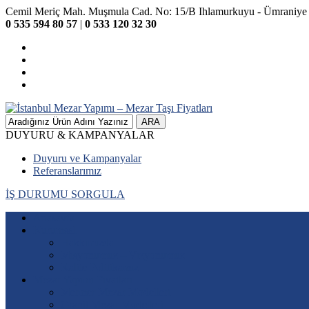
Cemil Meriç Mah. Muşmula Cad. No: 15/B Ihlamurkuyu - Ümrani
0 535 594 80 57
|
0 533 120 32 30
ARA
DUYURU & KAMPANYALAR
Duyuru ve Kampanyalar
Referanslarımız
İŞ DURUMU SORGULA
Anasayfa
Kurumsal
Hakkımızda
Misyonumuz – Vizyonumuz
Kalite Politikamız
Mezar Yapımı Fiyatları
Mermer Mezar Modelleri
Granit Mezar Modelleri