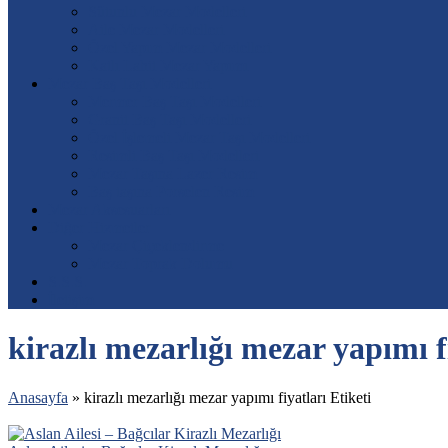
Sütunlu Mezar Modelleri
Aile Mezar Modelleri
Özel Yapım Mezar Modelleri
Katlı Lahit Mezar Yapımı
Mezar Baş Taşı Modelleri
Mermer Baş Taşı Modelleri
Granit Baş Taşı Modelleri
Özel İşlemeli Mezar Taşı Modelleri
Resimli Baş Taşı Modelleri
Mezar Taşına Lazer Resim
Baş taşına Porselen Resim
Mezar Aksesuarları
Diğer Hizmetler
Mezar Çiçeklendirme
Mezar Toprak Dolumu
S.S.S.
İletişim
kirazlı mezarlığı mezar yapımı f
Anasayfa
»
kirazlı mezarlığı mezar yapımı fiyatları Etiketi