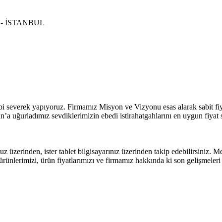
ye - İSTANBUL
i severek yapıyoruz. Firmamız Misyon ve Vizyonu esas alarak sabit fiyat
n’a uğurladımız sevdiklerimizin ebedi istirahatgahlarını en uygun fiyat
z üzerinden, ister tablet bilgisayarınız üzerinden takip edebilirsiniz. M
rünlerimizi, ürün fiyatlarımızı ve firmamız hakkında ki son gelişmeleri 