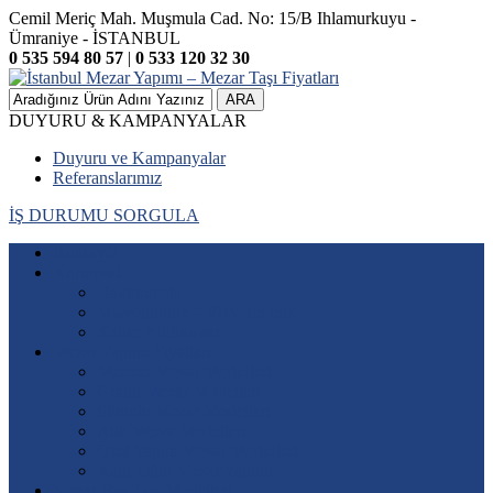
Cemil Meriç Mah. Muşmula Cad. No: 15/B Ihlamurkuyu -
Ümraniye - İSTANBUL
0 535 594 80 57
|
0 533 120 32 30
ARA
DUYURU & KAMPANYALAR
Duyuru ve Kampanyalar
Referanslarımız
İŞ DURUMU SORGULA
Anasayfa
Kurumsal
Hakkımızda
Misyonumuz – Vizyonumuz
Kalite Politikamız
Mezar Yapımı Fiyatları
Mermer Mezar Modelleri
Granit Mezar Modelleri
Sütunlu Mezar Modelleri
Aile Mezar Modelleri
Özel Yapım Mezar Modelleri
Katlı Lahit Mezar Yapımı
Mezar Baş Taşı Modelleri