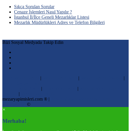
Sıkça Sorulan Sorular
Cenaze İşlemleri Nasıl Yapılır ?
İstanbul İl/İlçe Geneli Mezarlıklar Listesi
Mezarlık Müdürlükleri Adres ve Telefon Bilgileri
Bizi Sosyal Medyada Takip Edin
Ucuz Mezar Yapımı
|
Mezar Yapım İşleri
|
Mezar Yapımı Fiyatları
|
Mezar Baş taşı Fiyatı
Mezar Taşına Resim
|
Ucuz Mezar İşleri
|
İstanbul Mezar Yapım
Fiyatları
|
Mezar Taşı Fiyatları
mezaryapimisleri.com ® |
Nizamoğulları Mermer & Granit
Kuruluşudur
©
×
Merhaba!