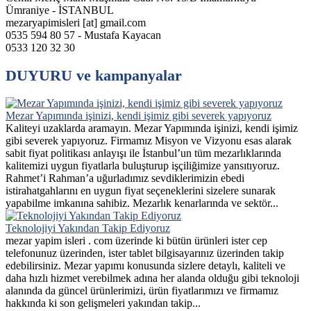
Ümraniye - İSTANBUL
mezaryapimisleri [at] gmail.com
0535 594 80 57 - Mustafa Kayacan
0533 120 32 30
DUYURU ve kampanyalar
Mezar Yapımında işinizi, kendi işimiz gibi severek yapıyoruz
Kaliteyi uzaklarda aramayın. Mezar Yapımında işinizi, kendi işimiz
gibi severek yapıyoruz. Firmamız Misyon ve Vizyonu esas alarak
sabit fiyat politikası anlayışı ile İstanbul’un tüm mezarlıklarında
kalitemizi uygun fiyatlarla buluşturup işçiliğimize yansıtıyoruz.
Rahmet’i Rahman’a uğurladımız sevdiklerimizin ebedi
istirahatgahlarını en uygun fiyat seçeneklerini sizelere sunarak
yapabilme imkanına sahibiz. Mezarlık kenarlarında ve sektör...
Teknolojiyi Yakından Takip Ediyoruz
mezar yapim isleri . com üzerinde ki bütün ürünleri ister cep
telefonunuz üzerinden, ister tablet bilgisayarınız üzerinden takip
edebilirsiniz. Mezar yapımı konusunda sizlere detaylı, kaliteli ve
daha hızlı hizmet verebilmek adına her alanda olduğu gibi teknoloji
alanında da güncel ürünlerimizi, ürün fiyatlarımızı ve firmamız
hakkında ki son gelişmeleri yakından takip...