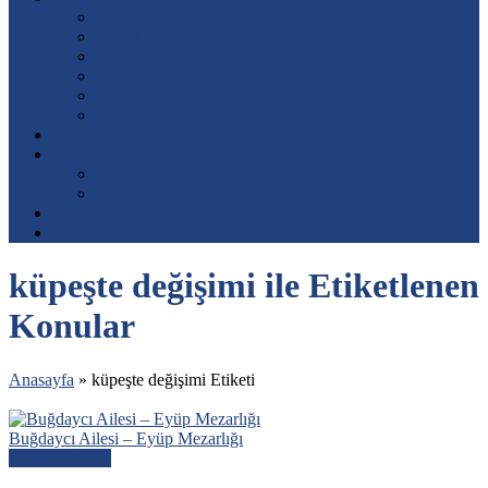
Mermer Baş Taşı Modelleri
Granit Baş Taşı Modelleri
Özel İşlemeli Mezar Taşı Modelleri
Resimli Baş Taşı Modelleri
Mezar Taşına Lazer Resim
Baş taşına Porselen Resim
Mezar Aksesuarları
Diğer Hizmetler
Mezar Çiçeklendirme
Mezar Toprak Dolumu
S.S.S.
İletişim
küpeşte değişimi ile Etiketlenen
Konular
Anasayfa
»
küpeşte değişimi Etiketi
Buğdaycı Ailesi – Eyüp Mezarlığı
Devamını Oku