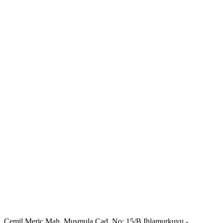
Cemil Meriç Mah. Muşmula Cad. No: 15/B Ihlamurkuyu -