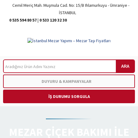
Cemil Meriç Mah. Muşmula Cad. No: 15/B Ihlamurkuyu - Ümraniye -
İSTANBUL
0 535 594 80 57
|
0 533 120 32 30
ARA
DUYURU & KAMPANYALAR
İŞ DURUMU SORGULA
MEZAR ÇIÇEK BAKIMI ILE