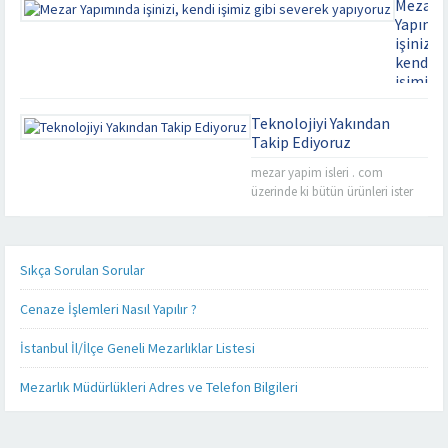
Mezar
Yapımı
işinizi,
kendi
işimiz
gibi
severek
Teknolojiyi Yakından
yapıyor
Takip Ediyoruz
Kaliteyi
mezar yapim isleri . com
uzaklard
üzerinde ki bütün ürünleri ister
aramayın
cep telefonunuz üzerinden, ister
Mezar
tablet bilgisayarınız üzerinden
Yapımınd
takip edebilirsiniz. Mezar yapımı
işinizi,
konusunda sizlere detaylı,
Sıkça Sorulan Sorular
kendi
kaliteli ve daha hızlı hizmet
işimiz
verebilmek adına her alanda
Cenaze İşlemleri Nasıl Yapılır ?
gibi
olduğu gibi teknoloji alanında
severek
da güncel ürünlerimizi, ürün
İstanbul İl/İlçe Geneli Mezarlıklar Listesi
yapıyoruz
fiyatlarımızı ve firmamız
Firmamız
hakkında ki son gelişmeleri
Mezarlık Müdürlükleri Adres ve Telefon Bilgileri
Misyon
yakından takip...
ve
Vizyonu