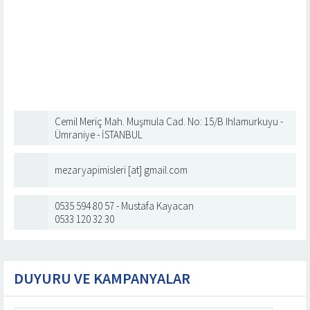
Cemil Meriç Mah. Muşmula Cad. No: 15/B Ihlamurkuyu -
Ümraniye - İSTANBUL
mezaryapimisleri [at] gmail.com
0535 594 80 57 - Mustafa Kayacan
0533 120 32 30
DUYURU VE KAMPANYALAR