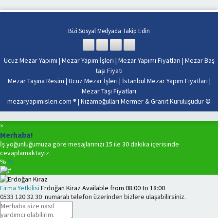
esas
alarak
sabit
fiyat
Bizi Sosyal Medyada Takip Edin
politikası
anlayışı
ile
Ucuz Mezar Yapımı
|
Mezar Yapım İşleri
|
Mezar Yapımı Fiyatları
|
Mezar Baş
İstanbul’
taşı Fiyatı
tüm
Mezar Taşına Resim
|
Ucuz Mezar İşleri
|
İstanbul Mezar Yapım Fiyatları
|
mezarlıkl
Mezar Taşı Fiyatları
kalitemizi
mezaryapimisleri.com ® |
Nizamoğulları Mermer & Granit Kuruluşudur
©
uygun
fiyatlarla
buluşturu
×
işçiliğimi
Merhaba!
yansıtıyo
İş yoğunluğumuza göre mesajlarınızı 15 ile 30 dakika içerisinde
Rahmet’i
cevaplamaktayız.
Rahman’
%
%
uğurladı
sevdikleri
Firma Yetkilisi
Erdoğan Kiraz
Available from
08:00
to
18:00
ebedi
0533 120 32 30
numaralı telefon üzerinden bizlere ulaşabilirsiniz.
istirahatg
en
uygun