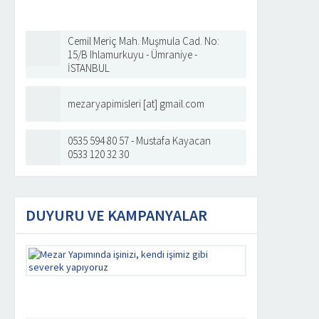
Cemil Meriç Mah. Muşmula Cad. No:
15/B Ihlamurkuyu - Ümraniye -
İSTANBUL
mezaryapimisleri [at] gmail.com
0535 594 80 57 - Mustafa Kayacan
0533 120 32 30
DUYURU VE KAMPANYALAR
Mezar
Yapımında
işinizi,
kendi
işimiz
gibi