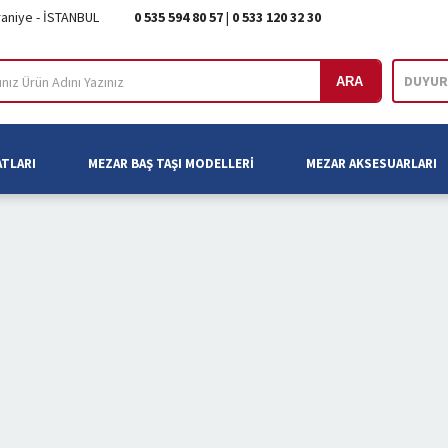
raniye - İSTANBUL
0 535 594 80 57
|
0 533 120 32 30
DUYUR
ARA
ATLARI
MEZAR BAŞ TAŞI MODELLERI
MEZAR AKSESUARLARI