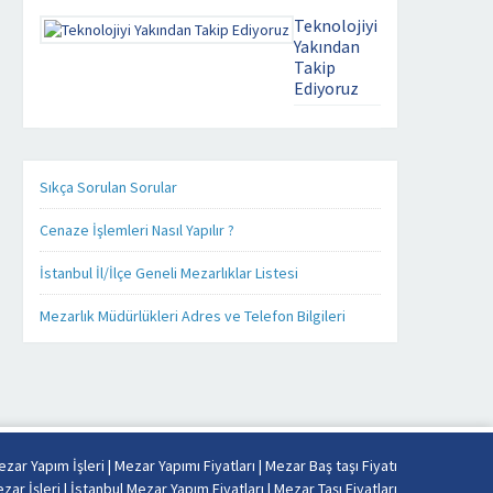
severek
Teknolojiyi
yapıyoruz
Yakından
Takip
Kaliteyi
Ediyoruz
uzaklarda
aramayın.
mezar yapim
Mezar
isleri . com
Yapımında
üzerinde ki
işinizi,
bütün ürünleri
Sıkça Sorulan Sorular
kendi
ister cep
işimiz
telefonunuz
Cenaze İşlemleri Nasıl Yapılır ?
gibi
üzerinden,
severek
ister tablet
İstanbul İl/İlçe Geneli Mezarlıklar Listesi
yapıyoruz.
bilgisayarınız
Firmamız
üzerinden
Mezarlık Müdürlükleri Adres ve Telefon Bilgileri
Misyon
takip
ve
edebilirsiniz.
Vizyonu
Mezar yapımı
esas
konusunda
alarak
sizlere detaylı,
sabit
kaliteli ve
fiyat
daha hızlı
zar Yapım İşleri
|
Mezar Yapımı Fiyatları
|
Mezar Baş taşı Fiyatı
politikası
hizmet
zar İşleri
|
İstanbul Mezar Yapım Fiyatları
|
Mezar Taşı Fiyatları