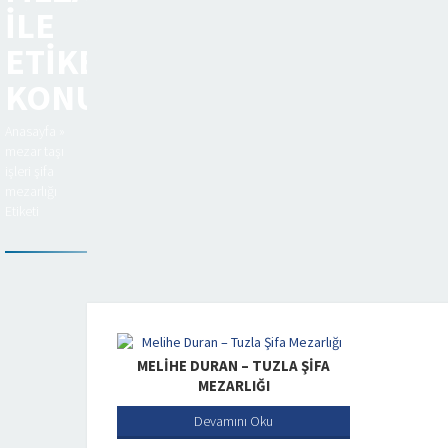
ILE
ETIKETLENEN
KONULAR
Anasayfa
»
mezar taşı
işleri şifa
mezarlığı
Etiketi
MELIHE DURAN – TUZLA ŞIFA
MEZARLIĞI
Devamını Oku