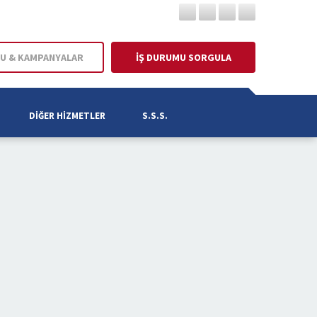
U & KAMPANYALAR
İŞ DURUMU SORGULA
DIĞER HIZMETLER
S.S.S.