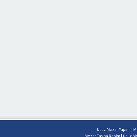
Ucuz Mezar Yapımı
|
Me
Mezar Taşına Resim
|
Ucuz Me