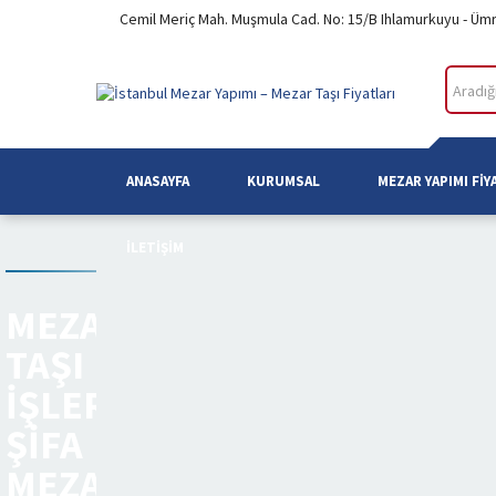
Cemil Meriç Mah. Muşmula Cad. No: 15/B Ihlamurkuyu - Üm
ANASAYFA
KURUMSAL
MEZAR YAPIMI FIY
İLETIŞIM
MEZAR
TAŞI
IŞLERI
ŞIFA
MEZARLIĞI