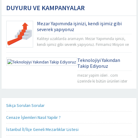
DUYURU VE KAMPANYALAR
Mezar Yapımında işinizi, kendi işimiz gibi
severek yapıyoruz
Kaliteyi uzaklarda aramayın. Mezar Yapımında işinizi,
kendi işimiz gibi severek yapıyoruz. Firmamız Misyon ve
Vizyonu esas alarak sabit fiyat politikası anlayışı ile
İstanbul’un tüm mezarlıklarında kalitemizi uygun
Teknolojiyi Yakından
fiyatlarla buluşturup işçiliğimize yansıtıyoruz. Rahmet’i
Takip Ediyoruz
Rahman’a uğurladımız sevdiklerimizin ebedi
istirahatgahlarını en uygun fiyat seçeneklerini sizelere
mezar yapim isleri . com
sunarak yapabilme imkanına sahibiz. Mezarlık
üzerinde ki bütün ürünleri ister
kenarlarında ve sektör...
cep telefonunuz üzerinden, ister
tablet bilgisayarınız üzerinden
takip edebilirsiniz. Mezar yapımı
konusunda sizlere detaylı,
Sıkça Sorulan Sorular
kaliteli ve daha hızlı hizmet
verebilmek adına her alanda
Cenaze İşlemleri Nasıl Yapılır ?
olduğu gibi teknoloji alanında
da güncel ürünlerimizi, ürün
İstanbul İl/İlçe Geneli Mezarlıklar Listesi
fiyatlarımızı ve firmamız