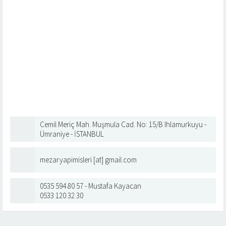
Cemil Meriç Mah. Muşmula Cad. No: 15/B Ihlamurkuyu -
Ümraniye - İSTANBUL
mezaryapimisleri [at] gmail.com
0535 594 80 57 - Mustafa Kayacan
0533 120 32 30