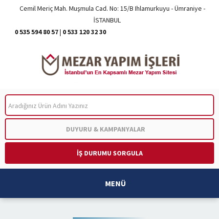
Cemil Meriç Mah. Muşmula Cad. No: 15/B Ihlamurkuyu - Ümraniye -
İSTANBUL
0 535 594 80 57
|
0 533 120 32 30
ARA
DUYURU & KAMPANYALAR
İŞ DURUMU SORGULA
MENÜ