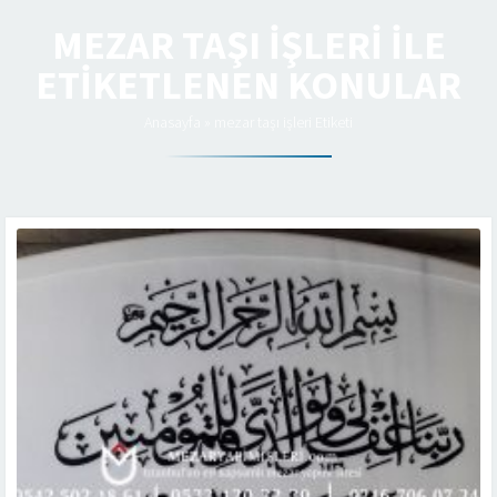
MEZAR TAŞI IŞLERI ILE
ETIKETLENEN KONULAR
Anasayfa
»
mezar taşı işleri Etiketi