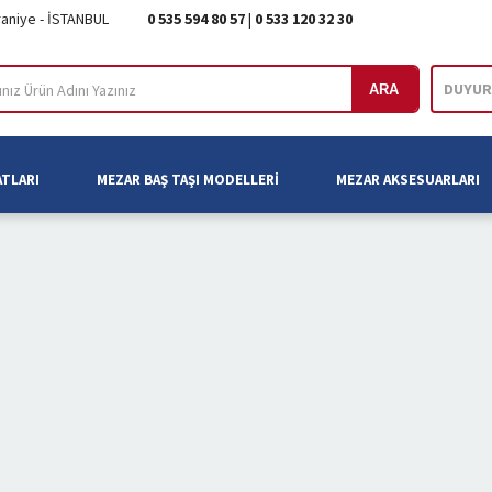
raniye - İSTANBUL
0 535 594 80 57
|
0 533 120 32 30
DUYUR
ARA
ATLARI
MEZAR BAŞ TAŞI MODELLERI
MEZAR AKSESUARLARI