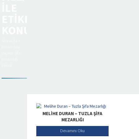
ILE
ETIKETLENEN
KONULAR
Anasayfa
»
mezar taşı
yapımı şifa
mezarlığı
Etiketi
MELIHE DURAN – TUZLA ŞIFA
MEZARLIĞI
Devamını Oku