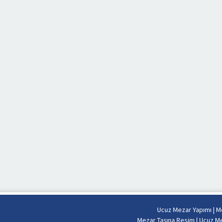
Ucuz Mezar Yapımı
|
Me
Mezar Taşına Resim
|
Ucuz Me