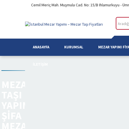
Cemil Meriç Mah. Muşmula Cad. No: 15/B Ihlamurkuyu - Üm
ANASAYFA
KURUMSAL
MEZAR YAPIMI FIY
İLETIŞIM
MEZAR
TAŞI
YAPIMI
ŞIFA
MEZARLIĞI