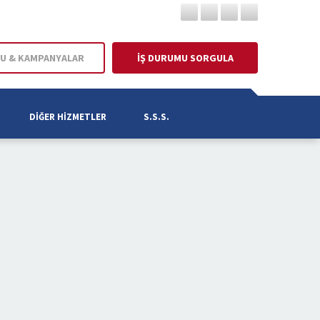
U & KAMPANYALAR
İŞ DURUMU SORGULA
DIĞER HIZMETLER
S.S.S.