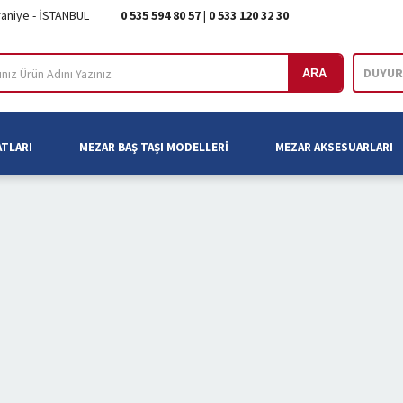
raniye - İSTANBUL
0 535 594 80 57
|
0 533 120 32 30
DUYUR
ARA
ATLARI
MEZAR BAŞ TAŞI MODELLERI
MEZAR AKSESUARLARI