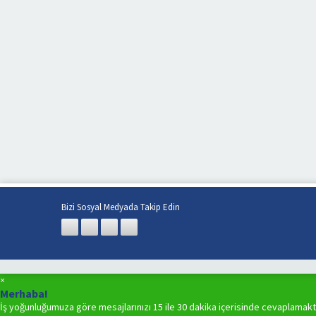
Bizi Sosyal Medyada Takip Edin
×
Merhaba!
İş yoğunluğumuza göre mesajlarınızı 15 ile 30 dakika içerisinde cevaplamakt