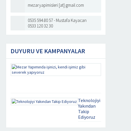
mezaryapimisleri [at] gmail.com
0535 594 80 57 - Mustafa Kayacan
0533 120 32 30
DUYURU VE KAMPANYALAR
Mezar
Yapımında
işinizi,
kendi
işimiz
gibi
severek
Teknolojiyi
yapıyoruz
Yakından
Takip
Kaliteyi
Ediyoruz
uzaklarda
aramayın.
mezar yapim
Mezar