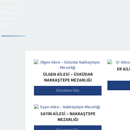
Anasayfa
»
Nakkaştepe
mezarlığı
Etiketi
ER AI
ÜLGEN AILESI – ÜSKÜDAR
NAKKAŞTEPE MEZARLIĞI
Devamını Oku
SAYIN AILESI – NAKKAŞTEPE
MEZARLIĞI
Devamını Oku