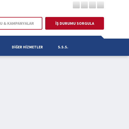
U & KAMPANYALAR
İŞ DURUMU SORGULA
DIĞER HIZMETLER
S.S.S.