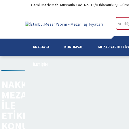
Cemil Meriç Mah. Muşmula Cad. No: 15/B Ihlamurkuyu - Üm
ANASAYFA
KURUMSAL
MEZAR YAPIMI FIY
İLETIŞIM
NAKKAŞTEPE
MEZARLIĞI
ILE
ETIKETLENEN
KONULAR