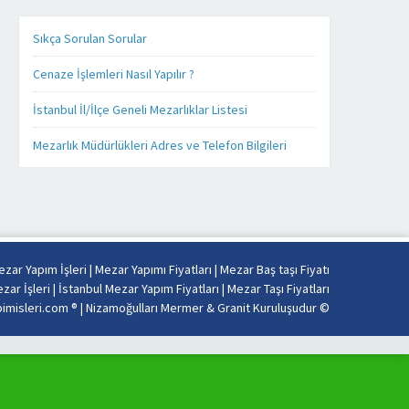
isleri . com
Yapımında
üzerinde ki
işinizi,
bütün ürünleri
Sıkça Sorulan Sorular
kendi
ister cep
işimiz
telefonunuz
Cenaze İşlemleri Nasıl Yapılır ?
gibi
üzerinden,
severek
ister tablet
İstanbul İl/İlçe Geneli Mezarlıklar Listesi
yapıyoruz.
bilgisayarınız
Firmamız
üzerinden
Mezarlık Müdürlükleri Adres ve Telefon Bilgileri
Misyon
takip
ve
edebilirsiniz.
Vizyonu
Mezar yapımı
esas
konusunda
alarak
sizlere detaylı,
sabit
kaliteli ve
fiyat
daha hızlı
zar Yapım İşleri
|
Mezar Yapımı Fiyatları
|
Mezar Baş taşı Fiyatı
politikası
hizmet
zar İşleri
|
İstanbul Mezar Yapım Fiyatları
|
Mezar Taşı Fiyatları
anlayışı
verebilmek
misleri.com ® |
Nizamoğulları Mermer & Granit Kuruluşudur
©
ile
adına her
İstanbul’un
alanda
tüm
olduğu gibi
mezarlıklarında
teknoloji
kalitemizi
alanında da
uygun
güncel