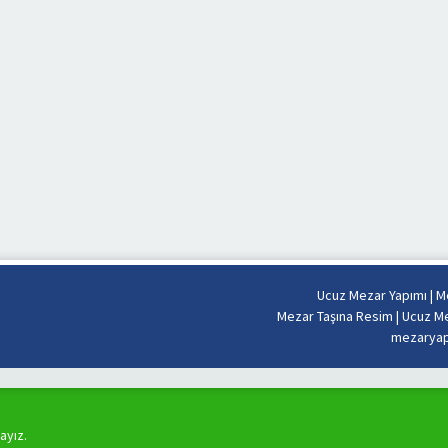
Ucuz Mezar Yapımı
|
Me
Mezar Taşına Resim
|
Ucuz Me
mezaryapi
ayız.