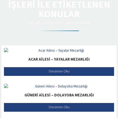
IŞLERI ILE ETIKETLENEN
KONULAR
Anasayfa
»
pendik mezar yapım işleri Etiketi
ACAR AILESI – YAYALAR MEZARLIĞI
Devamını Oku
GÜNERI AILESI – DOLAYOBA MEZARLIĞI
Devamını Oku