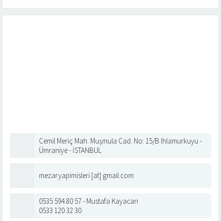
Cemil Meriç Mah. Muşmula Cad. No: 15/B Ihlamurkuyu -
Ümraniye - İSTANBUL
mezaryapimisleri [at] gmail.com
0535 594 80 57 - Mustafa Kayacan
0533 120 32 30