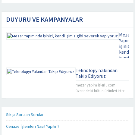
DUYURU VE KAMPANYALAR
Mezar
Yapımı
işinizi,
kendi
işimiz
gibi
severek
Teknolojiyi Yakından
yapıyor
Takip Ediyoruz
Kaliteyi
mezar yapim isleri . com
uzaklard
üzerinde ki bütün ürünleri ister
aramayın
cep telefonunuz üzerinden, ister
Mezar
tablet bilgisayarınız üzerinden
Yapımınd
takip edebilirsiniz. Mezar yapımı
işinizi,
konusunda sizlere detaylı,
Sıkça Sorulan Sorular
kendi
kaliteli ve daha hızlı hizmet
işimiz
verebilmek adına her alanda
Cenaze İşlemleri Nasıl Yapılır ?
gibi
olduğu gibi teknoloji alanında