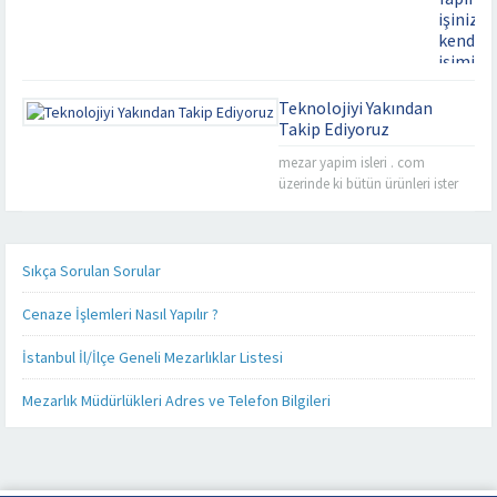
işinizi,
kendi
işimiz
gibi
severek
Teknolojiyi Yakından
yapıyor
Takip Ediyoruz
Kaliteyi
mezar yapim isleri . com
uzaklard
üzerinde ki bütün ürünleri ister
aramayın
cep telefonunuz üzerinden, ister
Mezar
tablet bilgisayarınız üzerinden
Yapımınd
takip edebilirsiniz. Mezar yapımı
işinizi,
konusunda sizlere detaylı,
Sıkça Sorulan Sorular
kendi
kaliteli ve daha hızlı hizmet
işimiz
verebilmek adına her alanda
Cenaze İşlemleri Nasıl Yapılır ?
gibi
olduğu gibi teknoloji alanında
severek
da güncel ürünlerimizi, ürün
İstanbul İl/İlçe Geneli Mezarlıklar Listesi
yapıyoruz
fiyatlarımızı ve firmamız
Firmamız
hakkında ki son gelişmeleri
Mezarlık Müdürlükleri Adres ve Telefon Bilgileri
Misyon
yakından takip...
ve
Vizyonu
esas
alarak