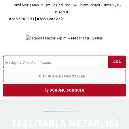
Cemil Meriç Mah. Muşmula Cad. No: 15/B Ihlamurkuyu - Ümraniye -
İSTANBUL
0 535 594 80 57
|
0 533 120 32 30
ARA
DUYURU & KAMPANYALAR
İŞ DURUMU SORGULA
TAŞLITARLA MEZARLIĞI