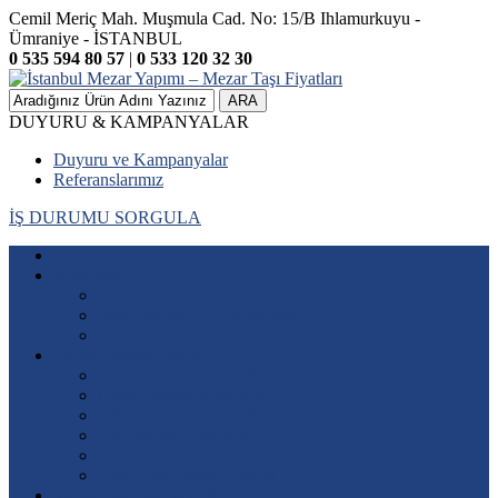
Cemil Meriç Mah. Muşmula Cad. No: 15/B Ihlamurkuyu -
Ümraniye - İSTANBUL
0 535 594 80 57
|
0 533 120 32 30
ARA
DUYURU & KAMPANYALAR
Duyuru ve Kampanyalar
Referanslarımız
İŞ DURUMU SORGULA
Anasayfa
Kurumsal
Hakkımızda
Misyonumuz – Vizyonumuz
Kalite Politikamız
Mezar Yapımı Fiyatları
Mermer Mezar Modelleri
Granit Mezar Modelleri
Sütunlu Mezar Modelleri
Aile Mezar Modelleri
Özel Yapım Mezar Modelleri
Katlı Lahit Mezar Yapımı
Mezar Baş Taşı Modelleri