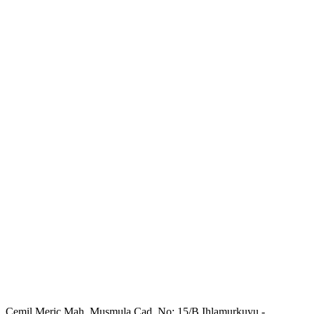
Cemil Meriç Mah. Muşmula Cad. No: 15/B Ihlamurkuyu -