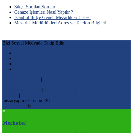
Sıkça Sorulan Sorular
Cenaze İşlemleri Nasıl Yapılır ?
İstanbul İl/İlçe Geneli Mezarlıklar Listesi
Mezarlık Müdürlükleri Adres ve Telefon Bilgileri
Bizi Sosyal Medyada Takip Edin
Ucuz Mezar Yapımı
|
Mezar Yapım İşleri
|
Mezar Yapımı Fiyatları
|
Mezar Baş taşı Fiyatı
Mezar Taşına Resim
|
Ucuz Mezar İşleri
|
İstanbul Mezar Yapım
Fiyatları
|
Mezar Taşı Fiyatları
mezaryapimisleri.com ® |
Nizamoğulları Mermer & Granit
Kuruluşudur
©
×
Merhaba!