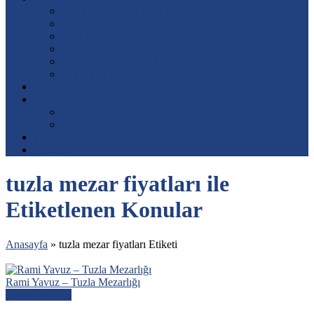
Mermer Baş Taşı Modelleri
Granit Baş Taşı Modelleri
Özel İşlemeli Mezar Taşı Modelleri
Resimli Baş Taşı Modelleri
Mezar Taşına Lazer Resim
Baş taşına Porselen Resim
Mezar Aksesuarları
Diğer Hizmetler
Mezar Çiçeklendirme
Mezar Toprak Dolumu
S.S.S.
İletişim
tuzla mezar fiyatları ile
Etiketlenen Konular
Anasayfa
»
tuzla mezar fiyatları Etiketi
Rami Yavuz – Tuzla Mezarlığı
Devamını Oku