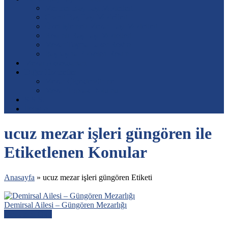
Mermer Baş Taşı Modelleri
Granit Baş Taşı Modelleri
Özel İşlemeli Mezar Taşı Modelleri
Resimli Baş Taşı Modelleri
Mezar Taşına Lazer Resim
Baş taşına Porselen Resim
Mezar Aksesuarları
Diğer Hizmetler
Mezar Çiçeklendirme
Mezar Toprak Dolumu
S.S.S.
İletişim
ucuz mezar işleri güngören ile
Etiketlenen Konular
Anasayfa
»
ucuz mezar işleri güngören Etiketi
Demirsal Ailesi – Güngören Mezarlığı
Devamını Oku