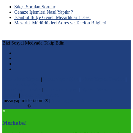
Sıkça Sorulan Sorular
Cenaze İşlemleri Nasıl Yapılır ?
İstanbul İl/İlçe Geneli Mezarlıklar Listesi
Mezarlık Müdürlükleri Adres ve Telefon Bilgileri
Bizi Sosyal Medyada Takip Edin
Ucuz Mezar Yapımı
|
Mezar Yapım İşleri
|
Mezar Yapımı Fiyatları
|
Mezar Baş taşı Fiyatı
Mezar Taşına Resim
|
Ucuz Mezar İşleri
|
İstanbul Mezar Yapım
Fiyatları
|
Mezar Taşı Fiyatları
mezaryapimisleri.com ® |
Nizamoğulları Mermer & Granit
Kuruluşudur
©
×
Merhaba!