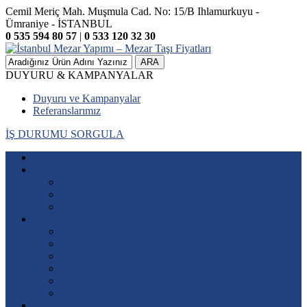
Cemil Meriç Mah. Muşmula Cad. No: 15/B Ihlamurkuyu -
Ümraniye - İSTANBUL
0 535 594 80 57
|
0 533 120 32 30
ARA
DUYURU & KAMPANYALAR
Duyuru ve Kampanyalar
Referanslarımız
İŞ DURUMU SORGULA
Anasayfa
Kurumsal
Hakkımızda
Misyonumuz – Vizyonumuz
Kalite Politikamız
Mezar Yapımı Fiyatları
Mermer Mezar Modelleri
Granit Mezar Modelleri
Sütunlu Mezar Modelleri
Aile Mezar Modelleri
Özel Yapım Mezar Modelleri
Katlı Lahit Mezar Yapımı
Mezar Baş Taşı Modelleri