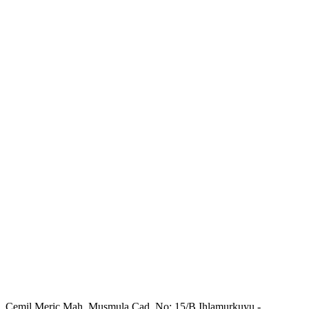
Cemil Meriç Mah. Muşmula Cad. No: 15/B Ihlamurkuyu -