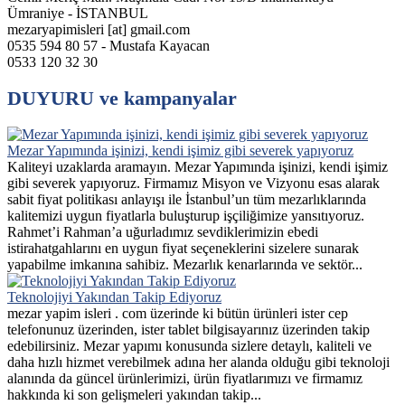
Ümraniye - İSTANBUL
mezaryapimisleri [at] gmail.com
0535 594 80 57 - Mustafa Kayacan
0533 120 32 30
DUYURU ve kampanyalar
Mezar Yapımında işinizi, kendi işimiz gibi severek yapıyoruz
Kaliteyi uzaklarda aramayın. Mezar Yapımında işinizi, kendi işimiz
gibi severek yapıyoruz. Firmamız Misyon ve Vizyonu esas alarak
sabit fiyat politikası anlayışı ile İstanbul’un tüm mezarlıklarında
kalitemizi uygun fiyatlarla buluşturup işçiliğimize yansıtıyoruz.
Rahmet’i Rahman’a uğurladımız sevdiklerimizin ebedi
istirahatgahlarını en uygun fiyat seçeneklerini sizelere sunarak
yapabilme imkanına sahibiz. Mezarlık kenarlarında ve sektör...
Teknolojiyi Yakından Takip Ediyoruz
mezar yapim isleri . com üzerinde ki bütün ürünleri ister cep
telefonunuz üzerinden, ister tablet bilgisayarınız üzerinden takip
edebilirsiniz. Mezar yapımı konusunda sizlere detaylı, kaliteli ve
daha hızlı hizmet verebilmek adına her alanda olduğu gibi teknoloji
alanında da güncel ürünlerimizi, ürün fiyatlarımızı ve firmamız
hakkında ki son gelişmeleri yakından takip...