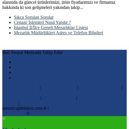
alanında da güncel ürünlerimizi, ürün fiyatlarımızı ve firmamız
hakkında ki son gelişmeleri yakından takip...
Sıkça Sorulan Sorular
Cenaze İşlemleri Nasıl Yapılır ?
İstanbul İl/İlçe Geneli Mezarlıklar Listesi
Mezarlık Müdürlükleri Adres ve Telefon Bilgileri
Bizi Sosyal Medyada Takip Edin
Ucuz Mezar Yapımı
|
Mezar Yapım İşleri
|
Mezar Yapımı Fiyatları
|
Mezar Baş taşı Fiyatı
Mezar Taşına Resim
|
Ucuz Mezar İşleri
|
İstanbul Mezar Yapım
Fiyatları
|
Mezar Taşı Fiyatları
mezaryapimisleri.com ® |
Nizamoğulları Mermer & Granit
Kuruluşudur
©
×