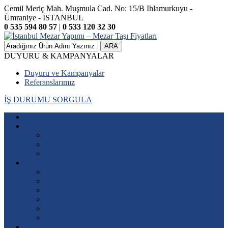
Cemil Meriç Mah. Muşmula Cad. No: 15/B Ihlamurkuyu -
Ümraniye - İSTANBUL
0 535 594 80 57
|
0 533 120 32 30
ARA
DUYURU & KAMPANYALAR
Duyuru ve Kampanyalar
Referanslarımız
İŞ DURUMU SORGULA
Anasayfa
Kurumsal
Hakkımızda
Misyonumuz – Vizyonumuz
Kalite Politikamız
Mezar Yapımı Fiyatları
Mermer Mezar Modelleri
Granit Mezar Modelleri
Sütunlu Mezar Modelleri
Aile Mezar Modelleri
Özel Yapım Mezar Modelleri
Katlı Lahit Mezar Yapımı
Mezar Baş Taşı Modelleri