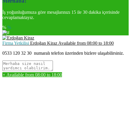
Merhaba!
İş yoğunluğumuza göre mesajlarınızı 15 ile 30 dakika içerisinde
cevaplamaktayız.
%
%
Firma Yetkilisi
Erdoğan Kiraz
Available from
08:00
to
18:00
0533 120 32 30
numaralı telefon üzerinden bizlere ulaşabilirsiniz.
×
Available from
08:00
to
18:00