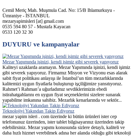
Cemil Meriç Mah. Muşmula Cad. No: 15/B Ihlamurkuyu -
Ümraniye - İSTANBUL
mezaryapimisleri [at] gmail.com
0535 594 80 57 - Mustafa Kayacan
0533 120 32 30
DUYURU ve kampanyalar
Mezar Yapımında işinizi, kendi işimiz gibi severek yapıyoruz
Kaliteyi uzaklarda aramayın. Mezar Yapımında işinizi, kendi işimiz
gibi severek yapıyoruz. Firmamız Misyon ve Vizyonu esas alarak
sabit fiyat politikası anlayışı ile İstanbul’un tüm mezarlıklarında
kalitemizi uygun fiyatlarla buluşturup işçiliğimize yansıtıyoruz.
Rahmet’i Rahman’a uğurladımız sevdiklerimizin ebedi
istirahatgahlarını en uygun fiyat seçeneklerini sizelere sunarak
yapabilme imkanına sahibiz. Mezarlık kenarlarında ve sektör...
Teknolojiyi Yakından Takip Ediyoruz
mezar yapim isleri . com üzerinde ki bütün ürünleri ister cep
telefonunuz üzerinden, ister tablet bilgisayarınız üzerinden takip
edebilirsiniz. Mezar yapımı konusunda sizlere detaylı, kaliteli ve
daha hızlı hizmet verebilmek adına her alanda olduğu gibi teknoloji