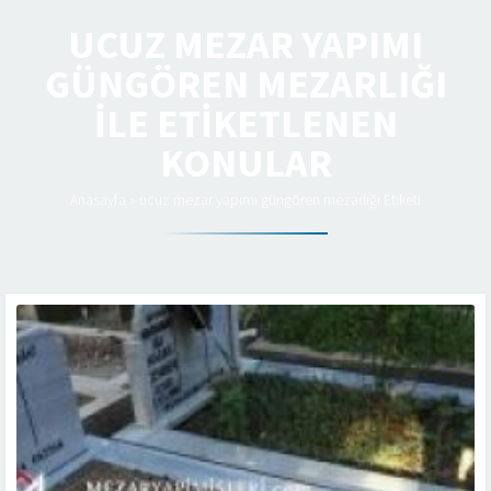
UCUZ MEZAR YAPIMI
GÜNGÖREN MEZARLIĞI
ILE ETIKETLENEN
KONULAR
Anasayfa
»
ucuz mezar yapımı güngören mezarlığı Etiketi