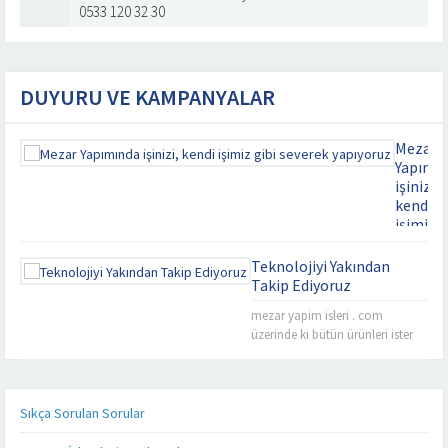
0533 120 32 30
DUYURU VE KAMPANYALAR
Mezar
Yapımı
işinizi,
kendi
işimiz
gibi
severek
Teknolojiyi Yakından
yapıyor
Takip Ediyoruz
Kaliteyi
mezar yapim isleri . com
uzaklard
üzerinde ki bütün ürünleri ister
aramayın
cep telefonunuz üzerinden, ister
Mezar
tablet bilgisayarınız üzerinden
Yapımınd
takip edebilirsiniz. Mezar yapımı
işinizi,
konusunda sizlere detaylı,
Sıkça Sorulan Sorular
kendi
kaliteli ve daha hızlı hizmet
işimiz