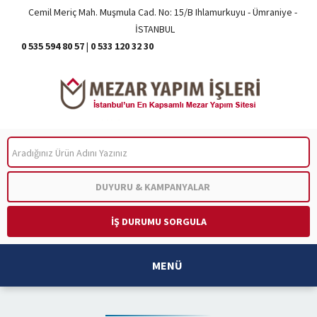
Cemil Meriç Mah. Muşmula Cad. No: 15/B Ihlamurkuyu - Ümraniye -
İSTANBUL
0 535 594 80 57
|
0 533 120 32 30
ARA
DUYURU & KAMPANYALAR
İŞ DURUMU SORGULA
MENÜ