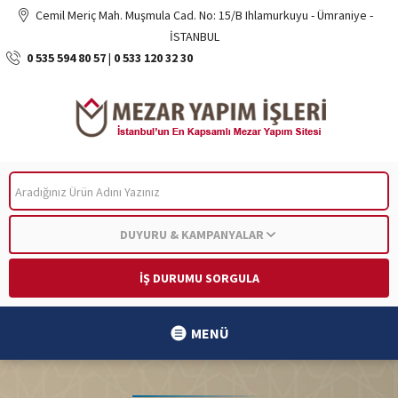
Cemil Meriç Mah. Muşmula Cad. No: 15/B Ihlamurkuyu - Ümraniye -
İSTANBUL
0 535 594 80 57
|
0 533 120 32 30
ARA
DUYURU & KAMPANYALAR
İŞ DURUMU SORGULA
MENÜ