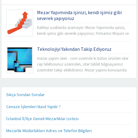
Mezar Yapımında işinizi, kendi işimiz gibi
severek yapıyoruz
Kaliteyi uzaklarda aramayın. Mezar Yapımında işinizi,
kendi işimiz gibi severek yapıyoruz. Firmamız Misyon ve
Vizyonu esas alarak sabit fiyat politikası anlayışı ile
İstanbul’un tüm mezarlıklarında kalitemizi uygun
Teknolojiyi Yakından Takip Ediyoruz
fiyatlarla buluşturup işçiliğimize yansıtıyoruz. Rahmet’i
Rahman’a uğurladımız sevdiklerimizin ebedi
mezar yapim isleri . com üzerinde ki bütün ürünleri ister
istirahatgahlarını en uygun fiyat seçeneklerini sizelere
cep telefonunuz üzerinden, ister tablet bilgisayarınız
sunarak yapabilme imkanına sahibiz. Mezarlık
üzerinden takip edebilirsiniz. Mezar yapımı konusunda
kenarlarında ve sektör...
sizlere detaylı, kaliteli ve daha hızlı hizmet verebilmek
adına her alanda olduğu gibi teknoloji alanında da
güncel ürünlerimizi, ürün fiyatlarımızı ve firmamız
hakkında ki son gelişmeleri yakından takip...
Sıkça Sorulan Sorular
Cenaze İşlemleri Nasıl Yapılır ?
İstanbul İl/İlçe Geneli Mezarlıklar Listesi
Mezarlık Müdürlükleri Adres ve Telefon Bilgileri