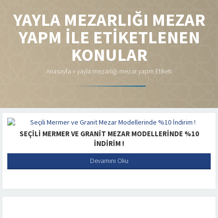
YAYLA MEZARLIĞI MEZAR
YAPM ILE ETIKETLENEN
KONULAR
Anasayfa
»
yayla mezarlığı mezar yapm Etiketi
SEÇILI MERMER VE GRANIT MEZAR MODELLERINDE %10
İNDIRIM !
Devamını Oku