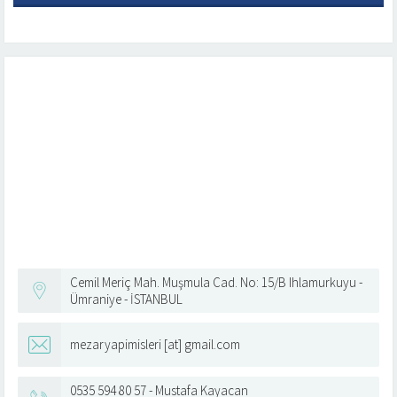
Cemil Meriç Mah. Muşmula Cad. No: 15/B Ihlamurkuyu -
Ümraniye - İSTANBUL
mezaryapimisleri [at] gmail.com
0535 594 80 57 - Mustafa Kayacan