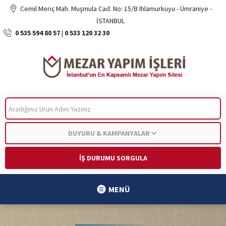
Cemil Meriç Mah. Muşmula Cad. No: 15/B Ihlamurkuyu - Ümraniye -
İSTANBUL
0 535 594 80 57
|
0 533 120 32 30
ARA
DUYURU & KAMPANYALAR
İŞ DURUMU SORGULA
MENÜ