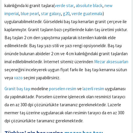
kalınlığında ki granit taşlara(
verde star
,
absolute black
,
new
imperial
,
blue pearl
,
star galaxy
,
g20
,
verde guatemala
)
uygulanabilmektedir. Görseldeki baş taşı kenarları granit çerçeve ile
kaplanmıştır. Granit taşların bazı çeşitlerinde kalın taş üretimi yoktur.
Baş taşları 2 cm den yapıştırma yapılarak istenilen kalınlık elde
edilmektedir. Baş taşı yazı stili ve yazı rengi opsiyoneldir. Baş taşı
önünde bulunan abideler 2 cm ve 4 cm kalınlığındaki granit taşlardan
imal edilebilmektedir. İnternet sitemiz üzerinden
Mezar aksesuarları
seçeneğini inceleyerek uygun fiyat farkı ile baş taşı kenarına sütun
veya
vazo
seçimi yapabilirsiniz.
Granit baş taşı
modeline
porselen resim
ve
lazerli resim
uygulaması
da yapılmaktadır. Porselen üzerine işlenecek olan resminizi tarayıcı
da en az 300 dpi çözünürlükte taramanız gerekmektedir. Lazerle
mermer taş üzerine uygulanacak olan resimin tarayıcı da en az 300
dpi çözünürlükte taramanız gerekmektedir.
Türkiye’ nin her yerine
mezar baş taşı