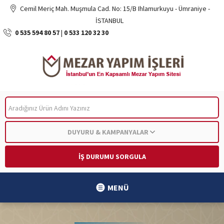
Cemil Meriç Mah. Muşmula Cad. No: 15/B Ihlamurkuyu - Ümraniye -
İSTANBUL
0 535 594 80 57
|
0 533 120 32 30
ARA
DUYURU & KAMPANYALAR
İŞ DURUMU SORGULA
MENÜ