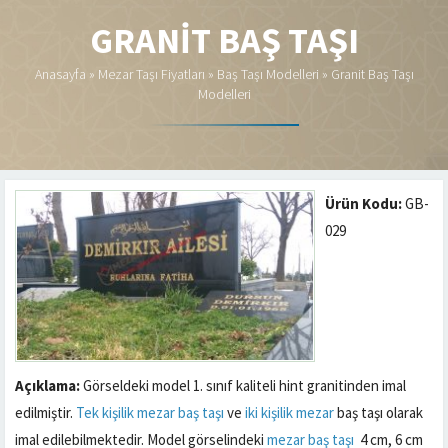
GRANIT BAŞ TAŞI
Anasayfa
»
Mezar Taşı Fiyatları
»
Baş Taşı Modelleri
»
Granit Baş Taşı
Modelleri
Ürün Kodu:
GB-
029
Açıklama:
Görseldeki model 1. sınıf kaliteli hint granitinden imal
edilmiştir.
Tek kişilik mezar
baş taşı
ve
iki kişilik mezar
baş taşı olarak
imal edilebilmektedir. Model görselindeki
mezar baş taşı
4 cm, 6 cm