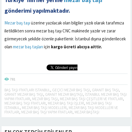
gönderimi yapılmaktadır.
Mezar baş taşı
üzerine yazılacak olan bilgiler yazılı olarak tarafımıza
iletildikten sonra mezar baş taşı CNC makinede yazılır ve zarar
görmeyecek şekilde özenle paketlenir. İstanbul dışına gönderilecek
olan
mezar baş taşları
için
kargo ücreti alıcıya aittir.
781
BAŞ TAŞI FIYATLARI ISTANBUL
,
GEÇICI MEZAR BAŞ TAŞI
,
GRANIT BAŞ TAŞI
,
GRANIT MEZAR BAŞ TAŞI
,
GRANIT MEZAR BAŞTAŞI
,
ISTANBUL MEZAR BAŞ TAŞI
YAPIMI FIYATLARI
,
MEZAR BAŞ TAŞI
,
MEZAR BAŞ TAŞI ÇEŞITLERI VE FIYATLARI
,
MEZAR BAŞ TAŞI FIYATLARI
,
MEZAR BAŞ TAŞI IŞLERI
,
MEZAR BAŞ TAŞI
ISTANBUL
,
MEZAR BAŞ TAŞI MODELLERI
,
MEZAR BAŞ TAŞI MODELLERI VE
FIYATLARI
,
MEZAR BAŞ TAŞI YAPIM FIYATLARI
,
MEZAR BAŞTAŞI
EN ÇOK TERCİH EDİLENLER