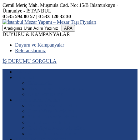
Cemil Meriç Mah. Muşmula Cad. No: 15/B Ihlamurkuyu -
Ümraniye - İSTANBUL
0 535 594 80 57
|
0 533 120 32 30
ARA
DUYURU & KAMPANYALAR
Duyuru ve Kampanyalar
Referanslarımız
İŞ DURUMU SORGULA
Anasayfa
Kurumsal
Hakkımızda
Misyonumuz – Vizyonumuz
Kalite Politikamız
Mezar Yapımı Fiyatları
Mermer Mezar Modelleri
Granit Mezar Modelleri
Sütunlu Mezar Modelleri
Aile Mezar Modelleri
Özel Yapım Mezar Modelleri
Katlı Lahit Mezar Yapımı
Mezar Baş Taşı Modelleri