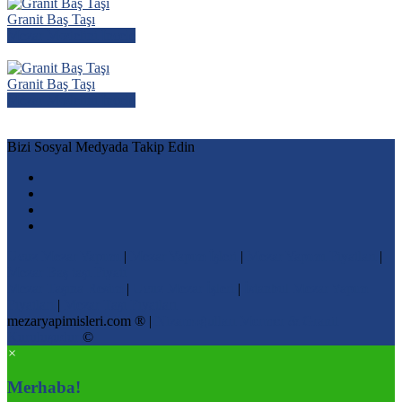
Granit Baş Taşı
Mezar Modelini İncele
Granit Baş Taşı
Mezar Modelini İncele
Bizi Sosyal Medyada Takip Edin
Ucuz Mezar Yapımı
|
Mezar Yapım İşleri
|
Mezar Yapımı Fiyatları
|
Mezar Baş taşı Fiyatı
Mezar Taşına Resim
|
Ucuz Mezar İşleri
|
İstanbul Mezar Yapım
Fiyatları
|
Mezar Taşı Fiyatları
mezaryapimisleri.com ® |
Nizamoğulları Mermer & Granit
Kuruluşudur
©
×
Merhaba!