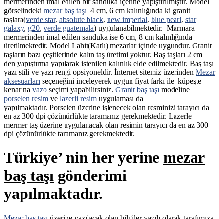
mermerinden imal edilen bir sanduka içerine yapıştırılmıştır. Model
görselindeki
mezar baş taşı
4 cm, 6 cm kalınlığında ki granit
taşlara(
verde star
,
absolute black
,
new imperial
,
blue pearl
,
star
galaxy
,
g20
,
verde guatemala
) uygulanabilmektedir. Marmara
mermerinden imal edilen sanduka ise 6 cm, 8 cm kalınlığında
üretilmektedir. Model Lahit(Katlı) mezarlar içinde uygundur. Granit
taşların bazı çeşitlerinde kalın taş üretimi yoktur. Baş taşları 2 cm
den yapıştırma yapılarak istenilen kalınlık elde edilmektedir. Baş taşı
yazı stili ve yazı rengi opsiyoneldir. İnternet sitemiz üzerinden
Mezar
aksesuarları
seçeneğini inceleyerek uygun fiyat farkı ile küpeşte
kenarına
vazo
seçimi yapabilirsiniz.
Granit baş taşı
modeline
porselen resim
ve
lazerli resim
uygulaması da
yapılmaktadır. Porselen üzerine işlenecek olan resminizi tarayıcı da
en az 300 dpi çözünürlükte taramanız gerekmektedir. Lazerle
mermer taş üzerine uygulanacak olan resimin tarayıcı da en az 300
dpi çözünürlükte taramanız gerekmektedir.
Türkiye’ nin her yerine
mezar
baş taşı
gönderimi
yapılmaktadır.
Mezar baş taşı
üzerine yazılacak olan bilgiler yazılı olarak tarafımıza