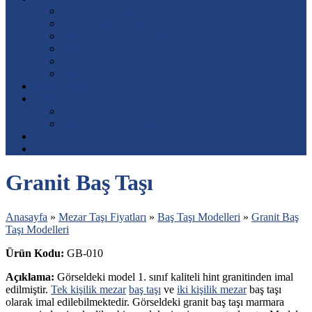
Mermer Baş Taşı Modelleri
Granit Baş Taşı Modelleri
Özel İşlemeli Mezar Taşı Modelleri
Resimli Baş Taşı Modelleri
Mezar Taşına Lazer Resim
Baş taşına Porselen Resim
Mezar Aksesuarları
Diğer Hizmetler
Mezar Çiçeklendirme
Mezar Toprak Dolumu
S.S.S.
İletişim
Granit Baş Taşı
Anasayfa
»
Mezar Taşı Fiyatları
»
Baş Taşı Modelleri
»
Granit Baş
Taşı Modelleri
Ürün Kodu:
GB-010
Açıklama:
Görseldeki model 1. sınıf kaliteli hint granitinden imal
edilmiştir.
Tek kişilik mezar
baş taşı
ve
iki kişilik mezar
baş taşı
olarak imal edilebilmektedir. Görseldeki granit baş taşı marmara