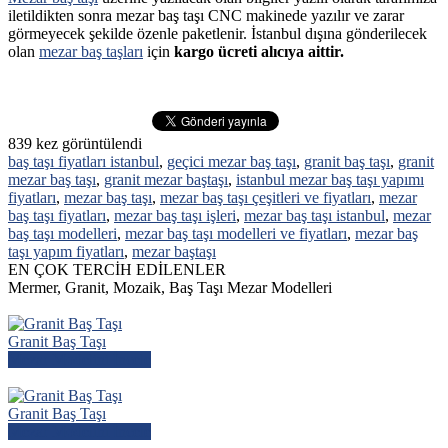
iletildikten sonra mezar baş taşı CNC makinede yazılır ve zarar
görmeyecek şekilde özenle paketlenir. İstanbul dışına gönderilecek
olan
mezar baş taşları
için
kargo ücreti alıcıya aittir.
839
kez görüntülendi
baş taşı fiyatları istanbul
,
geçici mezar baş taşı
,
granit baş taşı
,
granit
mezar baş taşı
,
granit mezar baştaşı
,
istanbul mezar baş taşı yapımı
fiyatları
,
mezar baş taşı
,
mezar baş taşı çeşitleri ve fiyatları
,
mezar
baş taşı fiyatları
,
mezar baş taşı işleri
,
mezar baş taşı istanbul
,
mezar
baş taşı modelleri
,
mezar baş taşı modelleri ve fiyatları
,
mezar baş
taşı yapım fiyatları
,
mezar baştaşı
EN ÇOK TERCİH EDİLENLER
Mermer, Granit, Mozaik, Baş Taşı Mezar Modelleri
Granit Baş Taşı
Mezar Modelini İncele
Granit Baş Taşı
Mezar Modelini İncele