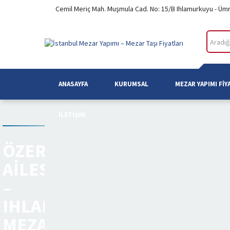
Cemil Meriç Mah. Muşmula Cad. No: 15/B Ihlamurkuyu - Üm
ANASAYFA
KURUMSAL
MEZAR YAPIMI FIY
İLETIŞIM
ÖZER
AILESI
–
IHLAMURKUYU
MEZARLIĞI