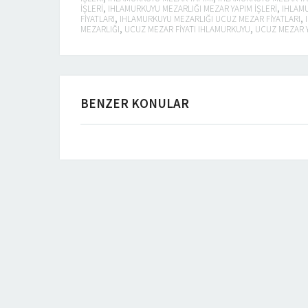
IŞLERI
,
IHLAMURKUYU MEZARLIĞI MEZAR YAPIM IŞLERI
,
IHLAMU
FIYATLARI
,
IHLAMURKUYU MEZARLIĞI UCUZ MEZAR FIYATLARI
,
MEZARLIĞI
,
UCUZ MEZAR FIYATI IHLAMURKUYU
,
UCUZ MEZAR Y
BENZER KONULAR