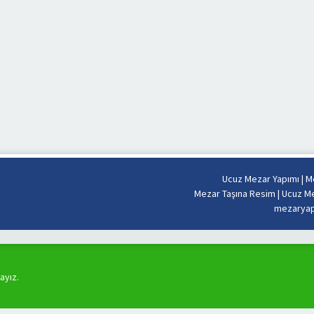
Ucuz Mezar Yapımı
|
Me
Mezar Taşına Resim
|
Ucuz Me
mezaryapi
ayız.