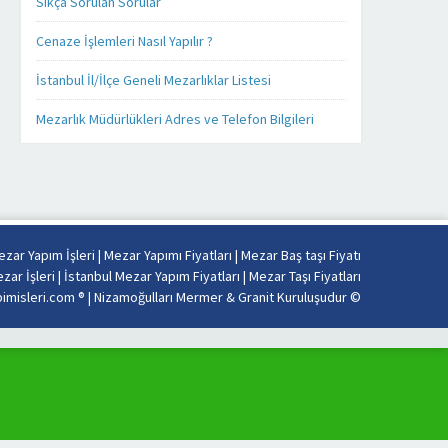
Sıkça Sorulan Sorular
kendi
ister cep
işimiz
telefonunuz
Cenaze İşlemleri Nasıl Yapılır ?
gibi
üzerinden,
severek
ister tablet
İstanbul İl/İlçe Geneli Mezarlıklar Listesi
yapıyoruz.
bilgisayarınız
Firmamız
üzerinden
Mezarlık Müdürlükleri Adres ve Telefon Bilgileri
Misyon
takip
ve
edebilirsiniz.
Vizyonu
Mezar yapımı
esas
konusunda
alarak
sizlere detaylı,
sabit
kaliteli ve
fiyat
daha hızlı
zar Yapım İşleri
|
Mezar Yapımı Fiyatları
|
Mezar Baş taşı Fiyatı
politikası
hizmet
zar İşleri
|
İstanbul Mezar Yapım Fiyatları
|
Mezar Taşı Fiyatları
anlayışı
verebilmek
misleri.com ® |
Nizamoğulları Mermer & Granit Kuruluşudur
©
ile
adına her
İstanbul’un
alanda
tüm
olduğu gibi
mezarlıklarında
teknoloji
kalitemizi
alanında da
uygun
güncel
fiyatlarla
ürünlerimizi,
buluşturup
ürün