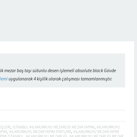
ilik mezar baş taşı sütunlu desen işlemeli absolute black Gövde
şlemi
uygulanarak 4 kişilik olarak çalışması tamamlanmıştır.
IŞLERI
,
ISTANBUL IHLAMURKUYU MEZARLIĞI MEZAR YAPIMI
,
IHLAMURKUYU
APIM
,
IHLAMURKUYU MEZAR YAPIM FIYATLARI
,
IHLAMURKUYU MEZAR YAPIM
PIMI ISTANBUL
,
IHLAMURKUYU MEZARLIĞI
,
IHLAMURKUYU MEZARLIĞI MEZAR