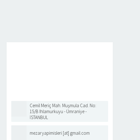
Cemil Meriç Mah. Muşmula Cad. No:
15/B Ihlamurkuyu - Ümraniye -
İSTANBUL
mezaryapimisleri [at] gmail.com