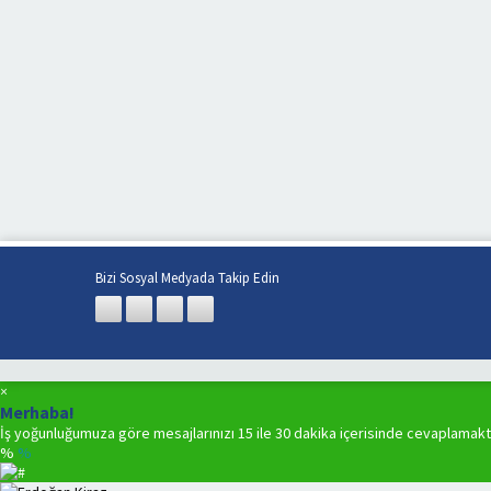
Bizi Sosyal Medyada Takip Edin
×
Merhaba!
İş yoğunluğumuza göre mesajlarınızı 15 ile 30 dakika içerisinde cevaplamakt
%
%