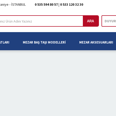
raniye - İSTANBUL
0 535 594 80 57
|
0 533 120 32 30
DUYUR
ARA
ATLARI
MEZAR BAŞ TAŞI MODELLERI
MEZAR AKSESUARLARI