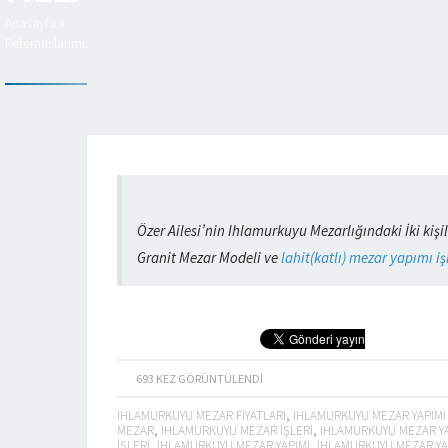
Anasayfa
»
Referanslarımız
Özer Ailesi’nin Ihlamurkuyu Mezarlığındaki İki kiş
Granit Mezar Modeli ve
lahit(katlı) mezar yapımı i
693
KEZ GÖRÜNTÜLENDI
IHLAMURKUYU MEZAR FIYATLARI
,
IHLAMURKUYU MEZAR YAPIMI 
MEZAR
,
IHLAMURKUYU MEZAR IŞLERI
,
IHLAMURKUYU MEZAR Y
IŞLERI
,
IHLAMURKUYU MEZAR YAPIMI
,
IHLAMURKUYU MEZAR YA