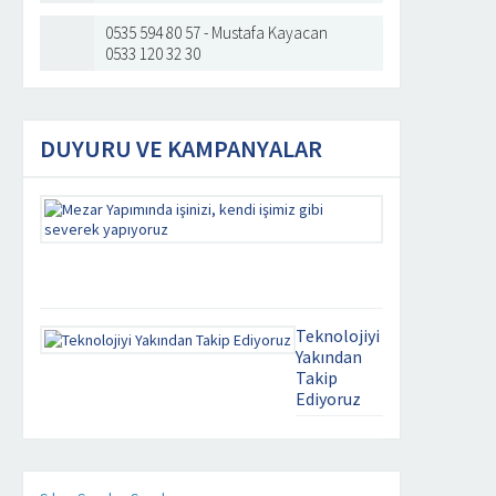
0535 594 80 57 - Mustafa Kayacan
0533 120 32 30
DUYURU VE KAMPANYALAR
Mezar
Yapımında
işinizi,
kendi
işimiz
gibi
severek
Teknolojiyi
yapıyoruz
Yakından
Takip
Kaliteyi
Ediyoruz
uzaklarda
aramayın.
mezar yapim
Mezar
isleri . com
Yapımında
üzerinde ki
işinizi,
bütün ürünleri