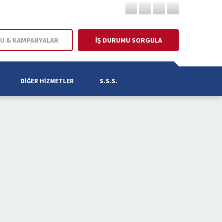
U & KAMPANYALAR
İŞ DURUMU SORGULA
DIĞER HIZMETLER
S.S.S.