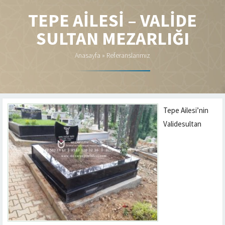
TEPE AILESI – VALIDE
SULTAN MEZARLIĞI
Anasayfa
»
Referanslarımız
Tepe Ailesi’nin
Validesultan