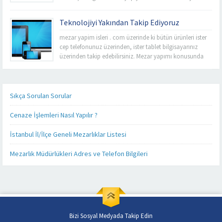
Vizyonu esas alarak sabit fiyat politikası anlayışı ile
İstanbul’un tüm mezarlıklarında kalitemizi uygun
Teknolojiyi Yakından Takip Ediyoruz
fiyatlarla buluşturup işçiliğimize yansıtıyoruz. Rahmet’i
Rahman’a uğurladımız sevdiklerimizin ebedi
mezar yapim isleri . com üzerinde ki bütün ürünleri ister
istirahatgahlarını en uygun fiyat seçeneklerini sizelere
cep telefonunuz üzerinden, ister tablet bilgisayarınız
sunarak yapabilme imkanına sahibiz. Mezarlık
üzerinden takip edebilirsiniz. Mezar yapımı konusunda
kenarlarında ve sektör...
sizlere detaylı, kaliteli ve daha hızlı hizmet verebilmek
adına her alanda olduğu gibi teknoloji alanında da
güncel ürünlerimizi, ürün fiyatlarımızı ve firmamız
hakkında ki son gelişmeleri yakından takip...
Sıkça Sorulan Sorular
Cenaze İşlemleri Nasıl Yapılır ?
İstanbul İl/İlçe Geneli Mezarlıklar Listesi
Mezarlık Müdürlükleri Adres ve Telefon Bilgileri
Bizi Sosyal Medyada Takip Edin