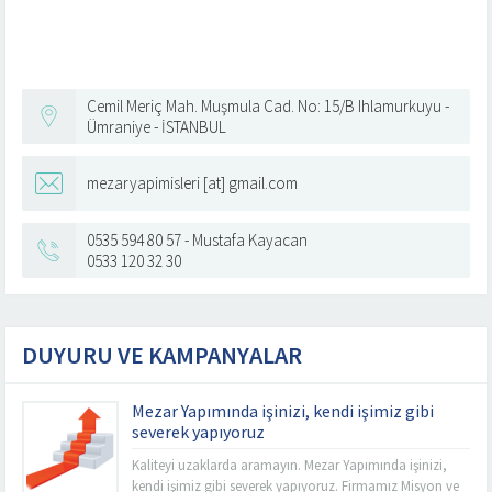
Cemil Meriç Mah. Muşmula Cad. No: 15/B Ihlamurkuyu -
Ümraniye - İSTANBUL
mezaryapimisleri [at] gmail.com
0535 594 80 57 - Mustafa Kayacan
0533 120 32 30
DUYURU VE KAMPANYALAR
Mezar Yapımında işinizi, kendi işimiz gibi
severek yapıyoruz
Kaliteyi uzaklarda aramayın. Mezar Yapımında işinizi,
kendi işimiz gibi severek yapıyoruz. Firmamız Misyon ve