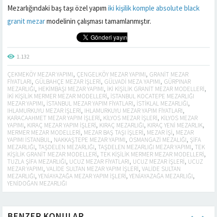
Mezarlığındaki baş taşı özel yapım
iki kişilik komple absolute black
granit mezar
modelinin çalışması tamamlanmıştır.
1.132
ÇEKMEKÖY MEZAR YAPIMI
,
ÇENGELKÖY MEZAR YAPIMI
,
GRANIT MEZAR
FIYATLARI
,
GÜLBAHÇE MEZAR IŞLERI
,
GÜLVADI MEZA YAPIMI
,
GÜRPINAR
MEZARLIĞI
,
HEKIMBAŞI MEZAR YAPIMI
,
IKI KIŞILIK GRANIT MEZAR MODELLERI
,
IKI KIŞILIK MERMER MEZAR MODELLERI
,
ISTANBUL KOCATEPE MEZARLIĞI
MEZAR YAPIMI
,
ISTANBUL MEZAR YAPIM FIYATLARI
,
ISTIKLAL MEZARLIĞI
,
IHLAMURKUYU MEZAR IŞLERI
,
IHLAMURKUYU MEZAR YAPIM FIYATLARI
,
KARACAAHMET MEZAR YAPIM IŞLERI
,
KILYOS MEZAR IŞLERI
,
KILYOS MEZAR
YAPIMI
,
KIRAÇ MEZAR YAPIM IŞLERI
,
KIRAÇ MEZARLIĞI
,
KIRAÇ YENI MEZARLIK
,
MERMER MEZAR MODELLERI
,
MEZAR BAŞ TAŞI IŞLERI
,
MEZAR IŞI
,
MEZAR
YAPIMI ISTANBUL
,
NAKKAŞTEPE MEZAR YAPIMI
,
OSMANGAZI MEZALIĞI
,
ŞIFA
MEZARLIĞI
,
TAŞDELEN MEZARLIĞI
,
TAŞDELEN MEZARLIĞI MEZAR YAPIMI
,
TEK
KIŞILIK GRANIT MEZAR MODELLERI
,
TEK KIŞILIK MERMER MEZAR MODELLERI
,
TUZLA ŞIFA MEZARLIĞI
,
UCUZ MEZAR FIYATLARI
,
UCUZ MEZAR IŞLERI
,
UCUZ
MEZAR YAPIMI
,
VALIDE SULTAN MEZAR YAPIM IŞLERI
,
VALIDE SULTAN
MEZARLIĞI
,
YENIAYAZAĞA MEZAR YAPIM IŞLERI
,
YENIAYAZAĞA MEZARLIĞI
,
YENIDOĞAN MEZARLIĞI
BENZER KONULAR