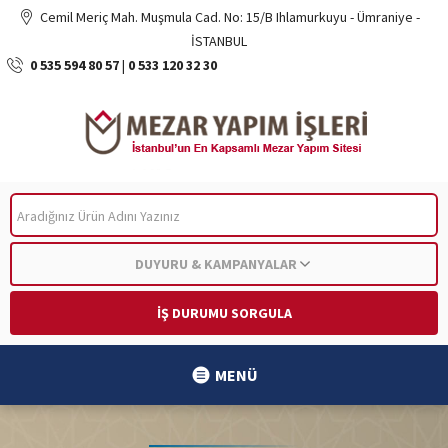
Cemil Meriç Mah. Muşmula Cad. No: 15/B Ihlamurkuyu - Ümraniye -
İSTANBUL
0 535 594 80 57
|
0 533 120 32 30
ARA
DUYURU & KAMPANYALAR
İŞ DURUMU SORGULA
MENÜ