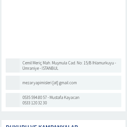
Cemil Meriç Mah. Muşmula Cad. No: 15/B Ihlamurkuyu -
Ümraniye - İSTANBUL
mezaryapimisleri [at] gmail.com
0535 594 80 57 - Mustafa Kayacan
0533 120 32 30