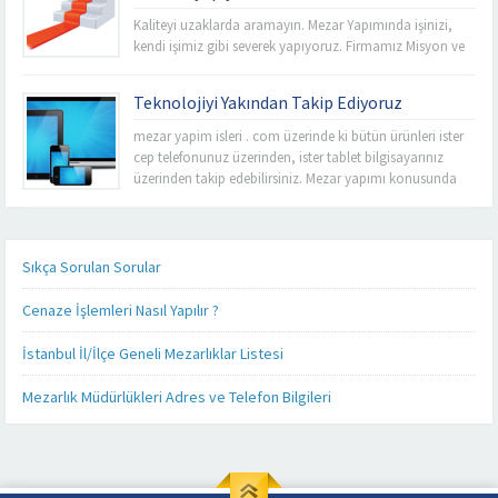
Kaliteyi uzaklarda aramayın. Mezar Yapımında işinizi,
kendi işimiz gibi severek yapıyoruz. Firmamız Misyon ve
Vizyonu esas alarak sabit fiyat politikası anlayışı ile
İstanbul’un tüm mezarlıklarında kalitemizi uygun
Teknolojiyi Yakından Takip Ediyoruz
fiyatlarla buluşturup işçiliğimize yansıtıyoruz. Rahmet’i
Rahman’a uğurladımız sevdiklerimizin ebedi
mezar yapim isleri . com üzerinde ki bütün ürünleri ister
istirahatgahlarını en uygun fiyat seçeneklerini sizelere
cep telefonunuz üzerinden, ister tablet bilgisayarınız
sunarak yapabilme imkanına sahibiz. Mezarlık
üzerinden takip edebilirsiniz. Mezar yapımı konusunda
kenarlarında ve sektör...
sizlere detaylı, kaliteli ve daha hızlı hizmet verebilmek
adına her alanda olduğu gibi teknoloji alanında da
güncel ürünlerimizi, ürün fiyatlarımızı ve firmamız
hakkında ki son gelişmeleri yakından takip...
Sıkça Sorulan Sorular
Cenaze İşlemleri Nasıl Yapılır ?
İstanbul İl/İlçe Geneli Mezarlıklar Listesi
Mezarlık Müdürlükleri Adres ve Telefon Bilgileri