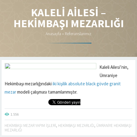
KALELI AILESI –
HEKIMBAŞI MEZARLIĞI
Anasayfa
»
Referanslarımız
Kaleli Ailesi’nin,
Ümraniye
Hekimbaşı mezarlığındaki
iki kişilik absolute black gövde granit
mezar
modeli çalışması tamamlanmıştır.
1.556
HEKIMBAŞI MEZAR YAPIM IŞLERI
,
HEKIMBAŞI MEZARLIĞI
,
ÜMRANIYE HEKIMBAŞI
MEZARLIĞI