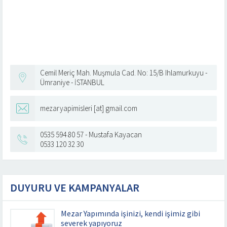
Cemil Meriç Mah. Muşmula Cad. No: 15/B Ihlamurkuyu -
Ümraniye - İSTANBUL
mezaryapimisleri [at] gmail.com
0535 594 80 57 - Mustafa Kayacan
0533 120 32 30
DUYURU VE KAMPANYALAR
Mezar Yapımında işinizi, kendi işimiz gibi
severek yapıyoruz