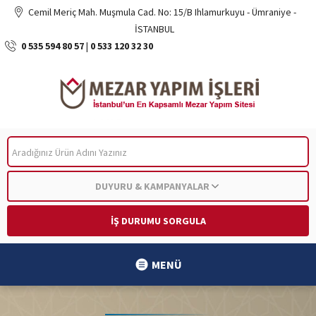
Cemil Meriç Mah. Muşmula Cad. No: 15/B Ihlamurkuyu - Ümraniye -
İSTANBUL
0 535 594 80 57
|
0 533 120 32 30
ARA
DUYURU & KAMPANYALAR
İŞ DURUMU SORGULA
MENÜ