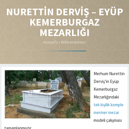
NURETTIN DERVIŞ – EYÜP
KEMERBURGAZ
MEZARLIĞI
Anasayfa
»
Referanslarımız
Merhum Nurettin
Derviş’in Eyüp
Kemerburgaz
Mezarlığındaki
tek kişilik komple
mermer mezar
modeli çalışması
tamamlanmıştır.