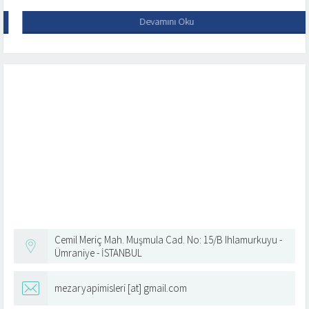
Devamını Oku
Cemil Meriç Mah. Muşmula Cad. No: 15/B Ihlamurkuyu -
Ümraniye - İSTANBUL
mezaryapimisleri [at] gmail.com