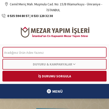
Cemil Meriç Mah. Muşmula Cad. No: 15/B Ihlamurkuyu - Ümraniye -
İSTANBUL
0 535 594 80 57
|
0 533 120 32 30
ARA
DUYURU & KAMPANYALAR
İŞ DURUMU SORGULA
MENÜ