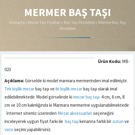
MERMER BAŞ TAŞI
Anasayfa
»
Mezar Taşı Fiyatları
»
Baş Taşı Modelleri
»
Mermer Baş Taşı
Modelleri
Ürün Kodu:
MB-
023
Açıklama:
Görselde ki model marmara mermerinden imal edilmiştir.
Tek kişilik mezar
baş taşı ve
iki kişilik mezar
baş taşı olarak imal
edilebilmektedir. Model görselinde ki
mezar baş taşı
4 cm, 6 cm, 8
cm ve 10 cm kalınlığında ki Marmara mermerine uygulanabilmektedir.
İnternet sitemiz üzerinden
Mezar aksesuarları
seçeneğini
inceleyerek uygun fiyat farkı ile
baş taşı
kenarına farklı bir
sütun
ve
vazo
seçimi yapabilirsiniz.