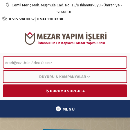
Cemil Meriç Mah. Muşmula Cad. No: 15/B Ihlamurkuyu - Ümraniye -
İSTANBUL
0 535 594 80 57
|
0 533 120 32 30
ARA
DUYURU & KAMPANYALAR
İŞ DURUMU SORGULA
MENÜ