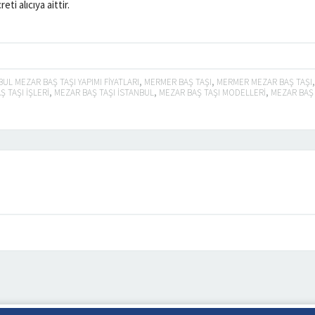
ti alıcıya aittir.
BUL MEZAR BAŞ TAŞI YAPIMI FIYATLARI
,
MERMER BAŞ TAŞI
,
MERMER MEZAR BAŞ TAŞI
 TAŞI IŞLERI
,
MEZAR BAŞ TAŞI ISTANBUL
,
MEZAR BAŞ TAŞI MODELLERI
,
MEZAR BAŞ 