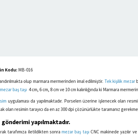
ün Kodu:
MB-016
andırılmakta olup marmara mermerinden imal edilmiştir.
Tek kişilik mezar
b
mezar baş taşı
4 cm, 6 cm, 8 cm ve 10 cm kalınlığında ki Marmara mermeri
esim
uygulaması da yapılmaktadır. Porselen üzerine işlenecek olan resmin
k olan resimin tarayıcı da en az 300 dpi çözünürlükte taramanız gerekme
ı
gönderimi yapılmaktadır.
arak tarafımıza iletildikten sonra
mezar baş taşı
CNC makinede yazılır ve 