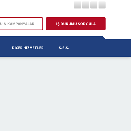
U & KAMPANYALAR
İŞ DURUMU SORGULA
DIĞER HIZMETLER
S.S.S.