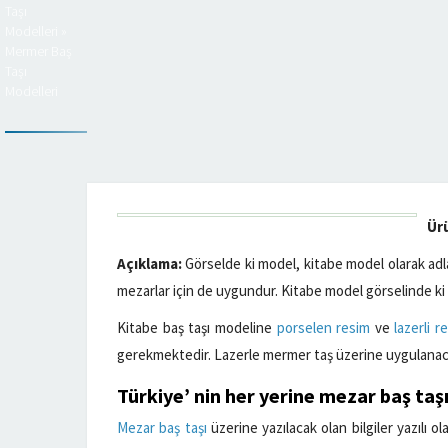
Taşı
Modelleri
»
Mermer Baş
Taşı
Modelleri
Ür
Açıklama:
Görselde ki model, kitabe model olarak adl
mezarlar için de uygundur. Kitabe model görselinde ki
Kitabe baş taşı modeline
porselen resim
ve
lazerli r
gerekmektedir. Lazerle mermer taş üzerine uygulanaca
Türkiye’ nin her yerine
mezar baş taş
Mezar baş taşı
üzerine yazılacak olan bilgiler yazılı ol