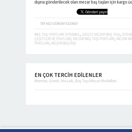
dışına gönderilecek olan mezar baş taşları için kargo ücre
787
KEZ GÖRÜNTÜLENDI
BAŞ TAŞI FIYATLARI ISTANBUL
,
GEÇICI MEZAR BAŞ TAŞI
,
ISTAN
ÇEŞITLERI VE FIYATLARI
,
MEZAR BAŞ TAŞI FIYATLARI
,
MEZAR BAŞ
FIYATLARI
,
MEZAR BAŞTAŞI
EN ÇOK TERCİH EDİLENLER
Mermer, Granit, Mozaik, Baş Taşı Mezar Modelleri