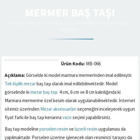
MERMER BAŞ TAŞI
Anasayfa
»
Mezar Taşı Fiyatları
»
Baş Taşı Modelleri
»
Mermer Baş Taşı
Modelleri
Ürün Kodu:
MB-066
Açıklama:
Görselde ki model marmara mermerinden imal edilmiştir.
Tek kişilik mezar
baş taşı olarak imal edilebilmektedir. Model
görselinde ki
mezar baş taşı
4 cm, 6 cm ve 8 cm kalınlığında ki
Marmara mermerine özel kesim olarak uygulanabilmektedir. İnternet
sitemiz üzerinden
Mezar aksesuarları
seçeneğini inceleyerek uygun
fiyat farkı ile baş taşı kenarına
vazo
seçimi yapabilirsiniz.
Baş taşı modeline
porselen resim
ve
lazerli resim
uygulaması da
yapılmaktadır. Porselen üzerine işlenecek olan resminizi tarayıcı da