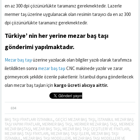
en az 300 dpi çözünürlükte taramanız gerekmektedir. Lazerle
mermer taş üzerine uygulanacak olan resimin tarayıcı da en az 300
dpi çözünürlükte taramanız gerekmektedir.
Türkiye’ nin her yerine
mezar baş taşı
gönderimi yapılmaktadır.
Mezar baş taşı
üzerine yazılacak olan bilgiler yazılı olarak tarafımıza
iletildikten sonra
mezar baş taşı
CNC makinede yazılır ve zarar
görmeyecek şekilde özenle paketlenir. İstanbul dışına gönderilecek
olan mezar baş taşları için
kargo ücreti alıcıya aittir.
694
BAŞ TAŞI FIYATLARI ISTANBUL
,
GEÇICI MEZAR BAŞ TAŞI
,
ISTANBUL MEZAR BAŞ
TAŞI YAPIMI FIYATLARI
,
MERMER BAŞ TAŞI
,
MERMER MEZAR BAŞ TAŞI
,
MERMER
MEZAR BAŞTAŞI
,
MEZAR BAŞ TAŞI
,
MEZAR BAŞ TAŞI ÇEŞITLERI VE FIYATLARI
,
MEZAR BAŞ TAŞI FIYATLARI
,
MEZAR BAŞ TAŞI IŞLERI
,
MEZAR BAŞ TAŞI
ISTANBUL
,
MEZAR BAŞ TAŞI MODELLERI
,
MEZAR BAŞ TAŞI MODELLERI VE