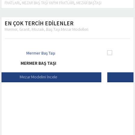
FIYATLARI
,
MEZAR BAŞ TAŞI YAPIM FIYATLARI
,
MEZAR BAŞTAŞI
EN ÇOK TERCİH EDİLENLER
Mermer, Granit, Mozaik, Baş Taşı Mezar Modelleri
ŞI
MERMER BAŞ TAŞ
cele
Mezar Modelini İnce