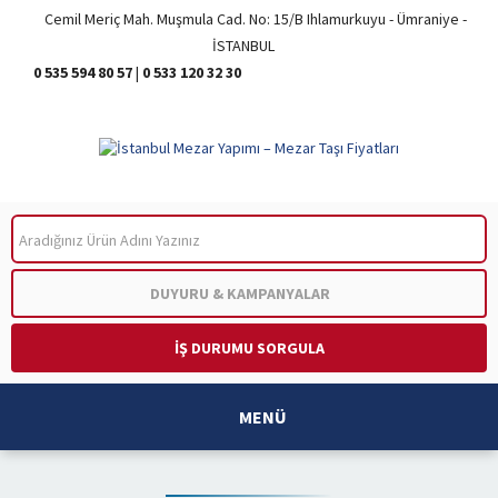
Cemil Meriç Mah. Muşmula Cad. No: 15/B Ihlamurkuyu - Ümraniye -
İSTANBUL
0 535 594 80 57
|
0 533 120 32 30
ARA
DUYURU & KAMPANYALAR
İŞ DURUMU SORGULA
MENÜ